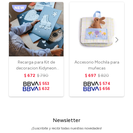
Recarga para Kit de
Accesorio Mochila para
decoracion Kidyneon
muñecas
Kidywolf - Happy
$
672
$
790
$
697
$
820
$
553
$
574
$
632
$
656
Newsletter
¡Suscribite y recibí todas nuestras novedades!