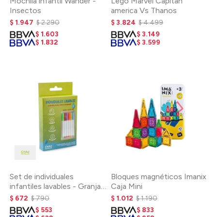
Mochila infantil Wander -
Lego Marvel Capitan
Insectos
america Vs Thanos
$
1.947
$
2.290
$
3.824
$
4.499
$
1.603
$
3.149
$
1.832
$
3.599
Set de individuales
Bloques magnéticos Imanix
infantiles lavables - Granja
Caja Mini
y bajo del mar
$
672
$
790
$
1.012
$
1.190
$
553
$
833