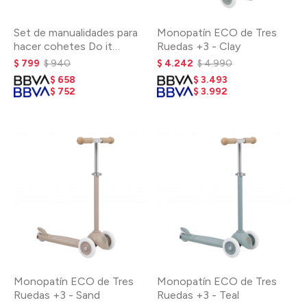
Set de manualidades para
Monopatín ECO de Tres
hacer cohetes Do it
Ruedas +3 - Clay
yourself
$
799
$
940
$
4.242
$
4.990
$
658
$
3.493
$
752
$
3.992
Monopatín ECO de Tres
Monopatín ECO de Tres
Ruedas +3 - Sand
Ruedas +3 - Teal