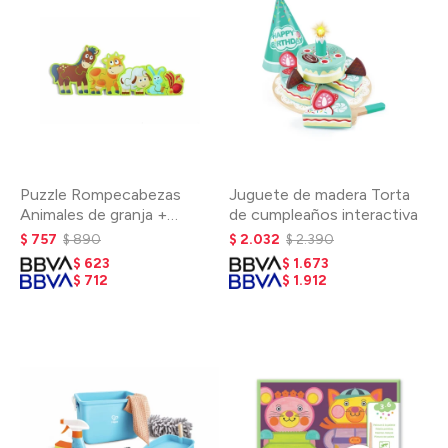
Puzzle Rompecabezas
Juguete de madera Torta
Animales de granja +
de cumpleaños interactiva
Números
$
757
$
890
$
2.032
$
2.390
$
623
$
1.673
$
712
$
1.912