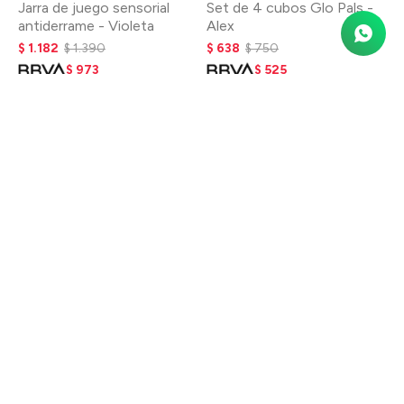
Jarra de juego sensorial
Set de 4 cubos Glo Pals -
antiderrame - Violeta
Alex
$
1.182
$
1.390
$
638
$
750
$
973
$
525
$
1.112
$
600
Set de 4 cubos Glo Pals -
Set de 4 cubos Glo Pals -
Lumi
Party Pal
$
638
$
750
$
638
$
750
$
525
$
525