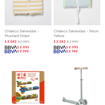
Chaleco Salvavidas -
Chaleco Salvavidas - Neon
Mustard Stripe
Yellow
$
2.542
$
2.990
$
2.542
$
2.990
$
2.093
$
2.093
$
2.392
$
2.392