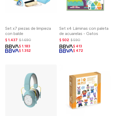
Set x7 piezas de limpieza
Set x4 Láminas con paleta
con balde
de acuarelas - Gatos
$
1.437
$
1.690
$
502
$
590
$
1.183
$
413
$
1.352
$
472