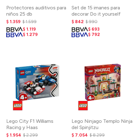
Protectores auditivos para
Set de 15 imanes para
niños 25 db
decorar Do it yourself
$
1.359
$
1.599
$
842
$
990
$
1.119
$
693
$
1.279
$
792
Lego City F1 Williams
Lego Ninjago Templo Ninja
Racing y Haas
del Spinjitzu
$
1.954
$
2.299
$
7.054
$
8.299