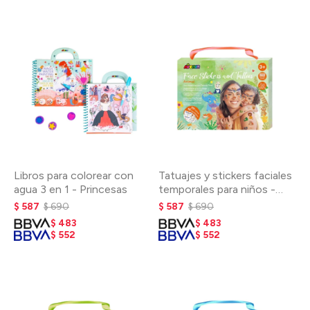
Libros para colorear con
Tatuajes y stickers faciales
agua 3 en 1 - Princesas
temporales para niños -
Animales
$
587
$
690
$
587
$
690
$
483
$
483
$
552
$
552