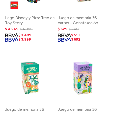
Lego Disney y Pixar Tren de
Juego de memoria 36
Toy Story
cartas - Construcción
$
4.249
$
4.999
$
629
$
740
$
3.499
$
518
$
3.999
$
592
Juego de memoria 36
Juego de memoria 36