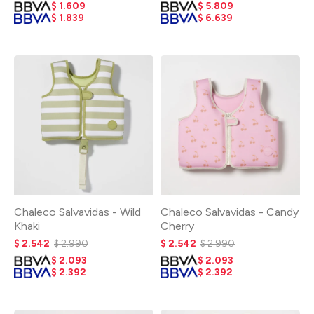
$
1.609
$
5.809
$
1.839
$
6.639
Chaleco Salvavidas - Wild
Chaleco Salvavidas - Candy
Khaki
Cherry
$
2.542
$
2.990
$
2.542
$
2.990
$
2.093
$
2.093
$
2.392
$
2.392