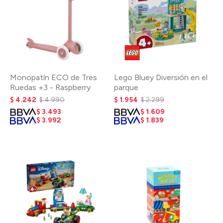
Monopatín ECO de Tres
Lego Bluey Diversión en el
Ruedas +3 - Raspberry
parque
$
4.242
$
4.990
$
1.954
$
2.299
$
3.493
$
1.609
$
3.992
$
1.839