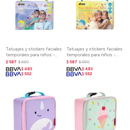
Tatuajes y stickers faciales
Tatuajes y stickers faciales
temporales para niños -
temporales para niños -
Superhéroes
Fantasía
$
587
$
690
$
587
$
690
$
483
$
483
$
552
$
552