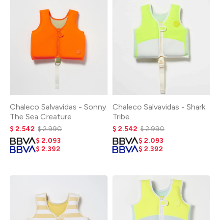
Chaleco Salvavidas - Sonny
Chaleco Salvavidas - Shark
The Sea Creature
Tribe
$
2.542
$
2.990
$
2.542
$
2.990
$
2.093
$
2.093
$
2.392
$
2.392