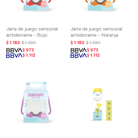
Jarra de juego sensorial
Jarra de juego sensorial
antiderrame - Rojo
antiderrame - Naranja
$
1.182
$
1.390
$
1.182
$
1.390
$
973
$
973
$
1.112
$
1.112