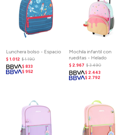
Lunchera bolso - Espacio
Mochila infantil con
rueditas - Helado
$
1.012
$
1.190
$
2.967
$
3.490
$
833
$
952
$
2.443
$
2.792