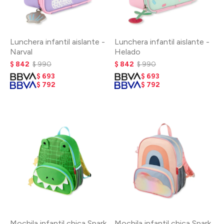
Lunchera infantil aislante -
Lunchera infantil aislante -
Narval
Helado
$
842
$
990
$
842
$
990
$
693
$
693
$
792
$
792
Mochila infantil chica Spark
Mochila infantil chica Spark