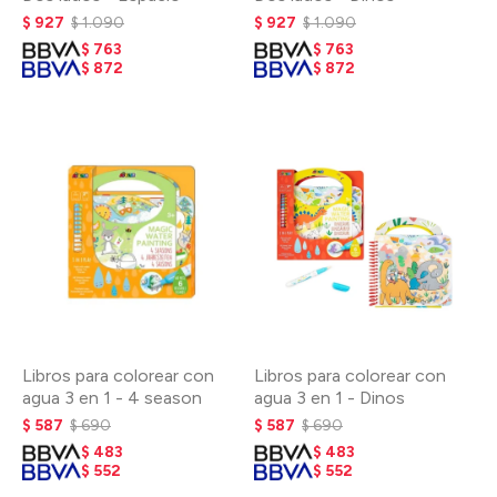
$
927
$
1.090
$
927
$
1.090
$
763
$
763
$
872
$
872
Libros para colorear con
Libros para colorear con
agua 3 en 1 - 4 season
agua 3 en 1 - Dinos
$
587
$
690
$
587
$
690
$
483
$
483
$
552
$
552