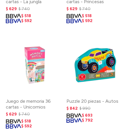
cartas - La jungla
cartas - Princesas
$
629
$
740
$
629
$
740
$
518
$
518
$
592
$
592
Juego de memoria 36
Puzzle 20 piezas - Autos
cartas - Unicornios
$
842
$
990
$
629
$
740
$
693
$
792
$
518
$
592