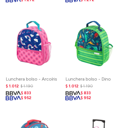
Lunchera bolso - Arcoíris
Lunchera bolso - Dino
$
1.012
$
1.190
$
1.012
$
1.190
$
833
$
833
$
952
$
952