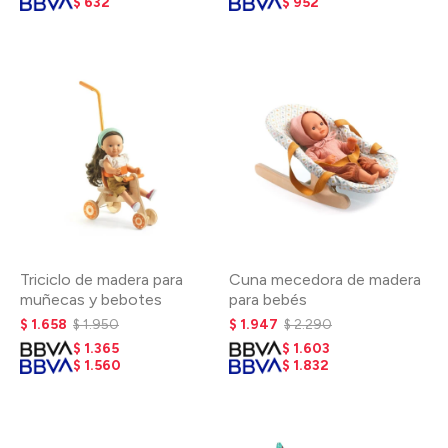
$
632
$
952
Triciclo de madera para
Cuna mecedora de madera
muñecas y bebotes
para bebés
$
1.658
$
1.950
$
1.947
$
2.290
$
1.365
$
1.603
$
1.560
$
1.832