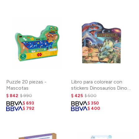
Puzzle 20 piezas -
Libro para colorear con
Mascotas
stickers Dinosaurios Dino
World
$
842
$
990
$
425
$
500
$
693
$
350
$
792
$
400