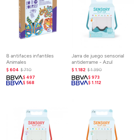
8 antifaces infantiles
Jarra de juego sensorial
Animales
antiderrame - Azul
$
604
$
710
$
1.182
$
1.390
$
497
$
973
$
568
$
1.112