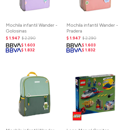
Mochila infantil Wander -
Mochila infantil Wander -
Golosinas
Pradera
$
1.947
$
2.290
$
1.947
$
2.290
$
1.603
$
1.603
$
1.832
$
1.832