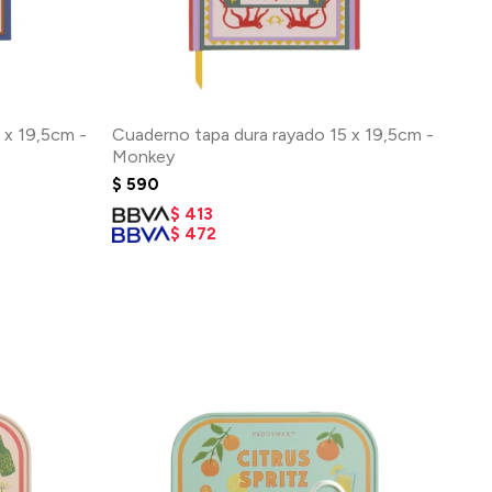
 x 19,5cm -
Cuaderno tapa dura rayado 15 x 19,5cm -
Monkey
$
590
$
413
$
472