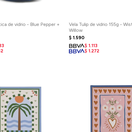
ica de vidrio - Blue Pepper +
Vela Tulip de vidrio 155g - Wis
Willow
$
1.590
83
$
1.113
52
$
1.272