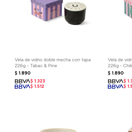
Vela de vidrio doble mecha con tapa
Vela de vid
226g - Tabac & Pine
226g - Chi
$
1.890
$
1.890
$
1.323
$
1.
$
1.512
$
1.