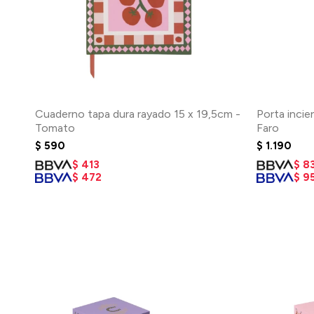
Cuaderno tapa dura rayado 15 x 19,5cm -
Porta incie
Tomato
Faro
$
590
$
1.190
$
413
$
8
$
472
$
9