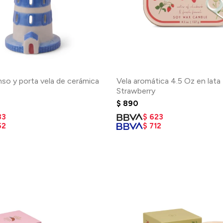
nso y porta vela de cerámica
Vela aromática 4.5 Oz en lata 
Strawberry
$
890
33
$
623
52
$
712