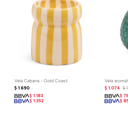
Vela Cabana - Gold Coast
Vela aromát
$
1.690
$
1.074
$
$
1.183
$
7
$
1.352
$
8