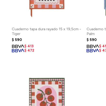
Cuaderno tapa dura rayado 15 x 19,5cm -
Cuaderno t
Tiger
Palm
$
590
$
590
$
413
$
4
$
472
$
4