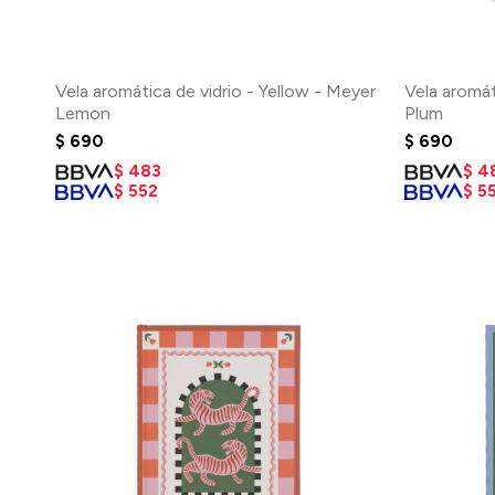
Vela aromática de vidrio - Yellow - Meyer
Vela aromát
Lemon
Plum
$
690
$
690
$
483
$
4
$
552
$
5