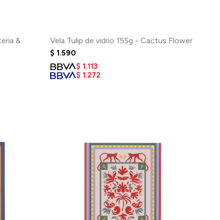
teria &
Vela Tulip de vidrio 155g - Cactus Flower
$
1.590
$
1.113
$
1.272