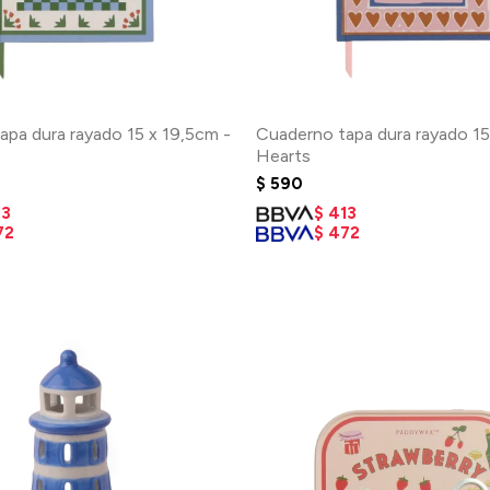
apa dura rayado 15 x 19,5cm -
Cuaderno tapa dura rayado 15
Hearts
$
590
13
$
413
72
$
472