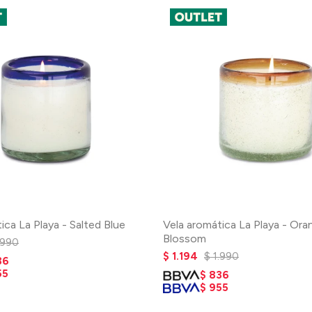
ica La Playa - Salted Blue
Vela aromática La Playa - Ora
Blossom
.990
$
1.194
$
1.990
36
55
$
836
$
955