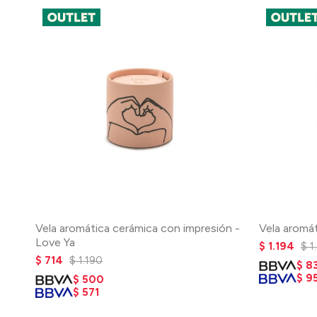
Vela aromática cerámica con impresión -
Vela aromát
Love Ya
$
1.194
$
1
$
714
$
1.190
$
8
$
9
$
500
$
571