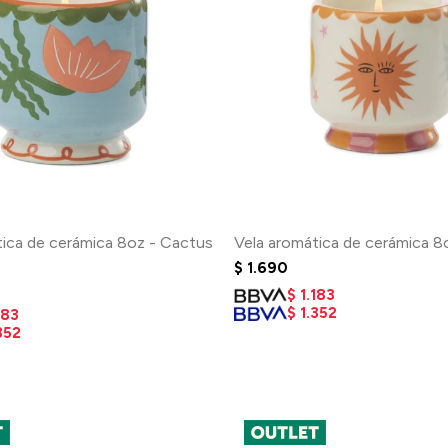
tica de cerámica 8oz - Cactus
Vela aromática de cerámica 8
$
1.690
$
1.183
$
1.352
183
352