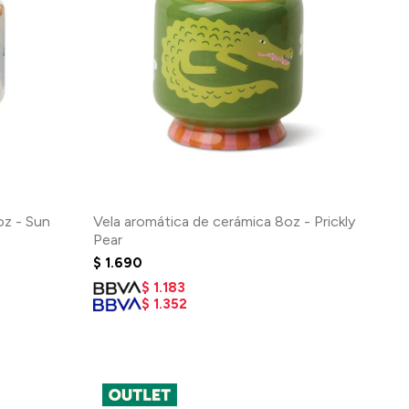
oz - Sun
Vela aromática de cerámica 8oz - Prickly
Pear
$
1.690
$
1.183
$
1.352