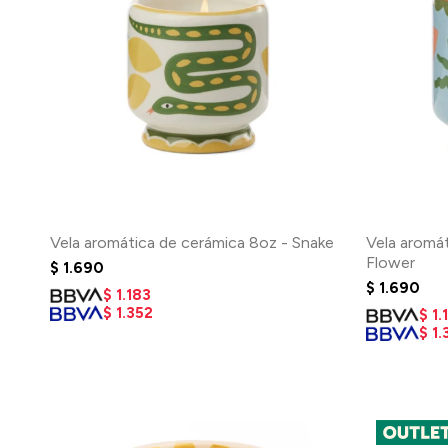
Vela aromática de cerámica 8oz - Snake
Vela aromá
Flower
$
1.690
$
1.690
$
1.183
$
1.352
$
1.
$
1.