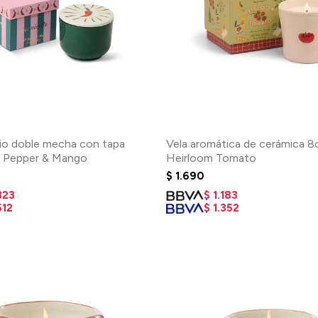
rio doble mecha con tapa
Vela aromática de cerámica 8
li Pepper & Mango
Heirloom Tomato
$
1.690
323
$
1.183
512
$
1.352