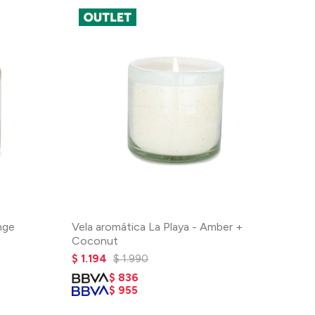
nge
Vela aromática La Playa - Amber +
Coconut
$
1.194
$
1.990
$
836
$
955