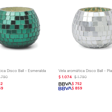
ica Disco Ball - Esmeralda
Vela aromática Disco Ball - Pl
1.790
$
1.074
$
1.790
52
$
752
59
$
859