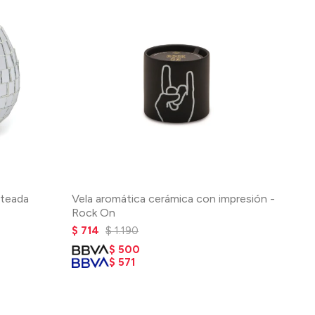
ateada
Vela aromática cerámica con impresión -
Rock On
$
714
$
1.190
$
500
$
571