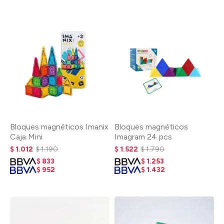
Bloques magnéticos Imanix
Bloques magnéticos
Caja Mini
Imagram 24 pcs
$
1.012
$
1.190
$
1.522
$
1.790
$
833
$
1.253
$
952
$
1.432