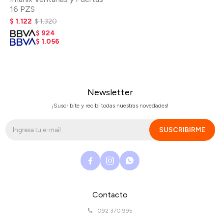
16 PZS
$
1.122
$
1.320
$
924
$
1.056
Newsletter
¡Suscribite y recibí todas nuestras novedades!
SUSCRIBIRME



Contacto
092 370 995