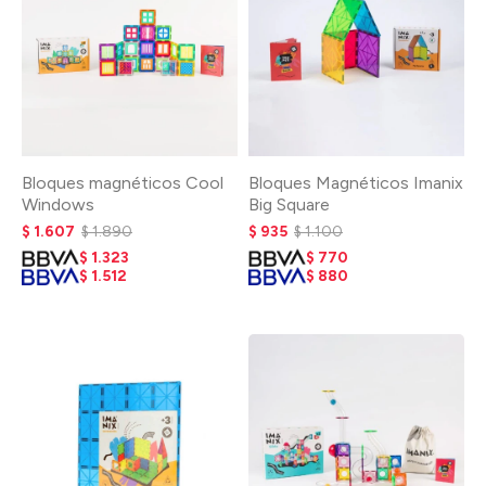
Bloques magnéticos Cool
Bloques Magnéticos Imanix
Windows
Big Square
$
1.607
$
1.890
$
935
$
1.100
$
1.323
$
770
$
1.512
$
880