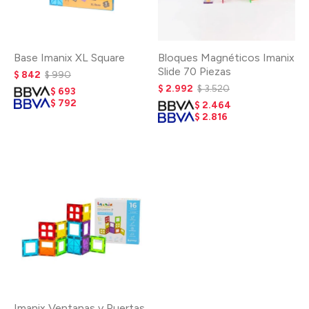
Base Imanix XL Square
Bloques Magnéticos Imanix
Slide 70 Piezas
$
842
$
990
$
2.992
$
3.520
$
693
$
792
$
2.464
$
2.816
Imanix Ventanas y Puertas