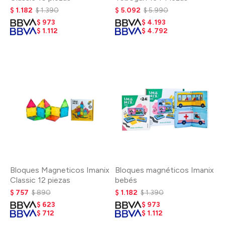
$
1.182
$
1.390
$
5.092
$
5.990
$
973
$
4.193
$
1.112
$
4.792
Bloques Magneticos Imanix
Bloques magnéticos Imanix
Classic 12 piezas
bebés
$
757
$
890
$
1.182
$
1.390
$
623
$
973
$
712
$
1.112