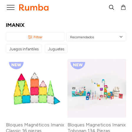

IMANIX
Recomendados
Juegos infantiles
Juguetes
Bloques Magnéticos Imanix
Bloques Magneticos Imanix
Classic 16 piezas
Tobogan 134 Piezas