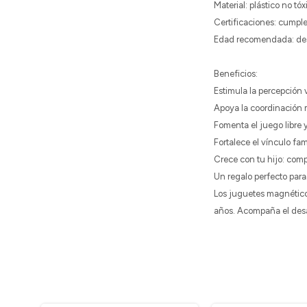
Material: plástico no tóxi
Certificaciones: cumple
Edad recomendada: des
Beneficios:
Estimula la percepción v
Apoya la coordinación 
Fomenta el juego libre y
Fortalece el vínculo fam
Crece con tu hijo: comp
Un regalo perfecto para
Los juguetes magnético
años. Acompaña el desar