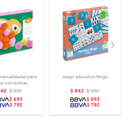
manualidades para
Juego educativo Bingo
Ju
ar con bolitas
842
$
990
$
842
$
990
$
693
$
693
$
792
$
792