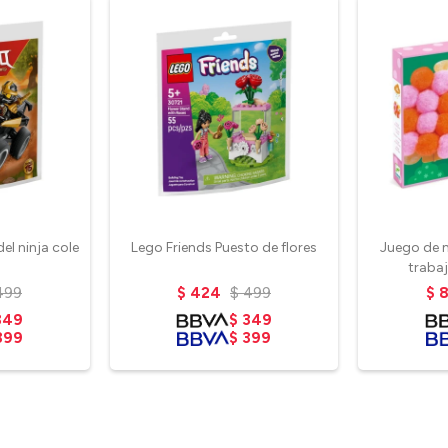
el ninja cole
Lego Friends Puesto de flores
Juego de 
trabaj
499
$
424
$
499
$
349
$
349
399
$
399