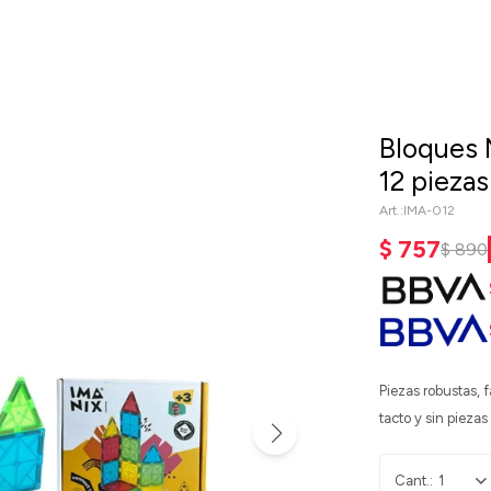
Bloques 
12 piezas
IMA-012
$
757
$
890
Piezas robustas, 
tacto y sin pieza
1