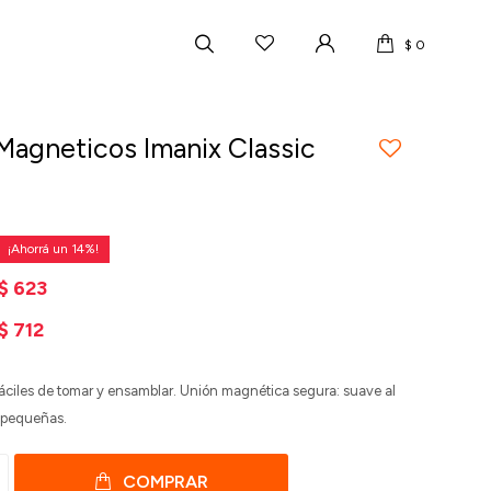
$
0
Magneticos Imanix Classic
14
$
623
$
712
fáciles de tomar y ensamblar. Unión magnética segura: suave al
s pequeñas.
COMPRAR