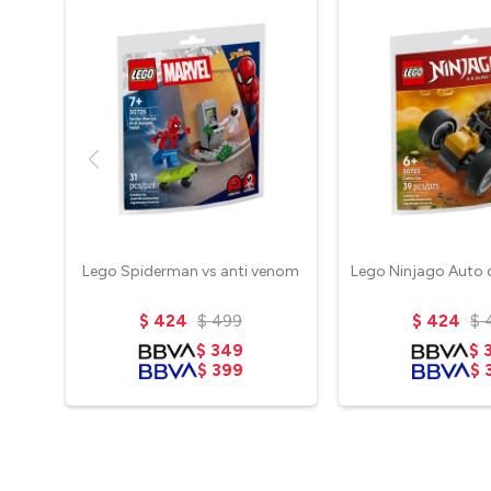
Lego Spiderman vs anti venom
Lego Ninjago Auto d
$
424
$
499
$
424
$
$
349
$
$
399
$