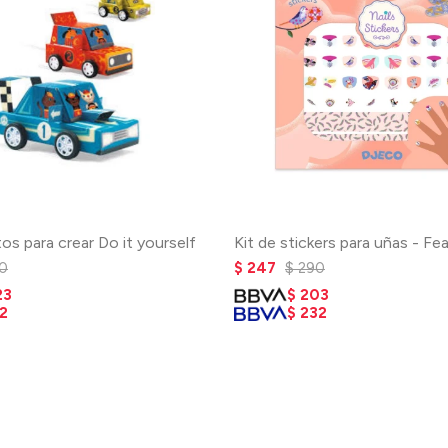
tos para crear Do it yourself
Kit de stickers para uñas - Fe
0
$
247
$
290
23
$
203
2
$
232