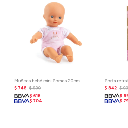
Muñeca bebé mini Pomea 20cm
Porta retra
$
748
$
880
$
842
$
9
$
616
$
6
$
704
$
7