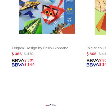
Origami Design by Philip Giordano
Iniciar en 
$
366
$
430
$
366
$
4
$
301
$
3
$
344
$
3