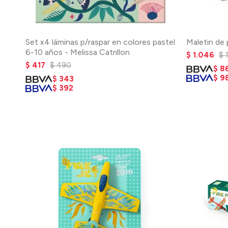
Set x4 láminas p/raspar en colores pastel
Maletin de 
6-10 años - Melissa Catrillon
$
1.046
$
$
417
$
490
$
8
$
9
$
343
$
392