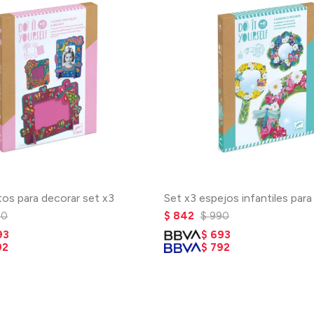
tos para decorar set x3
Set x3 espejos infantiles para
90
$
842
$
990
93
$
693
92
$
792