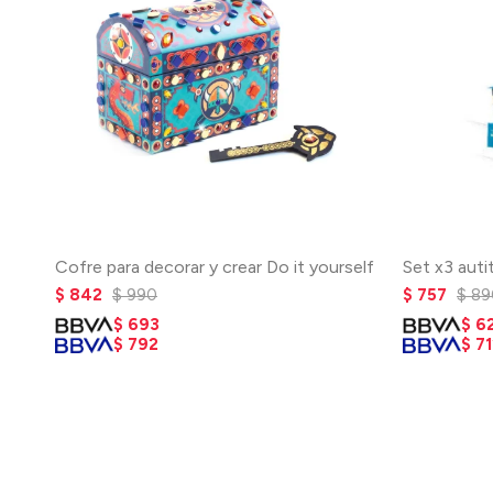
Cofre para decorar y crear Do it yourself
Set x3 auti
$
842
$
990
$
757
$
89
$
693
$
6
$
792
$
71