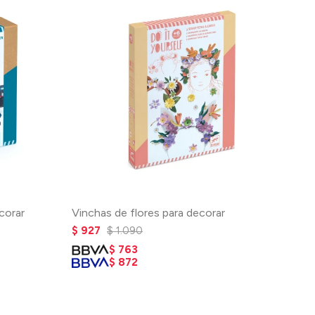
corar
Vinchas de flores para decorar
$
927
$
1.090
$
763
$
872