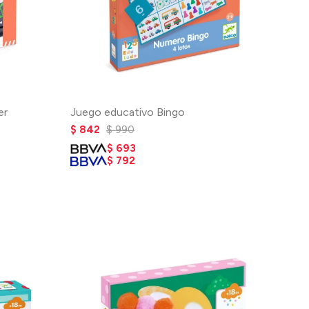
er
Juego educativo Bingo
$
842
$
990
$
693
$
792