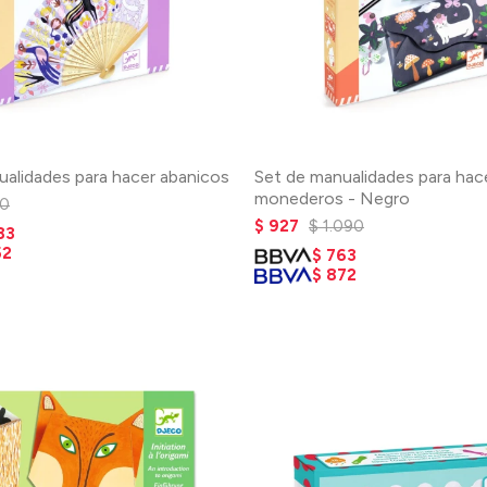
ualidades para hacer abanicos
Set de manualidades para hac
monederos - Negro
0
$
927
$
1.090
83
52
$
763
$
872