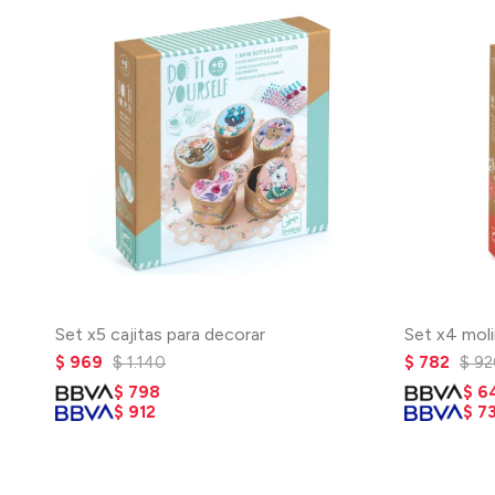
Set x5 cajitas para decorar
Set x4 moli
$
969
$
1.140
$
782
$
92
$
798
$
6
$
912
$
7