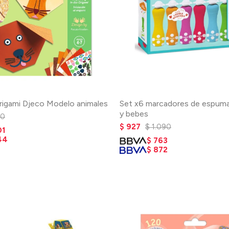
Origami Djeco Modelo animales
Set x6 marcadores de espuma
y bebes
30
$
927
$
1.090
01
44
$
763
$
872