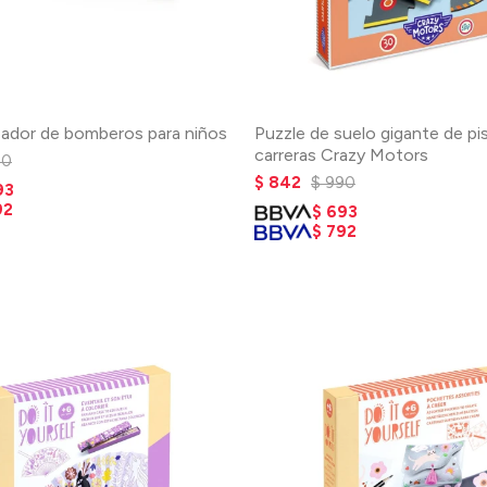
eador de bomberos para niños
Puzzle de suelo gigante de pi
carreras Crazy Motors
90
$
842
$
990
93
92
$
693
$
792