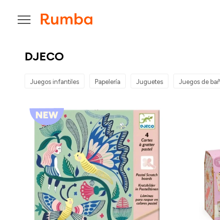

DJECO
Juegos infantiles
Papelería
Juguetes
Juegos de ba