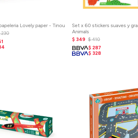
papeleria Lovely paper - Tinou
Set x 60 stickers suaves y gr
Animals
1.230
$
349
$
410
61
84
$
287
$
328