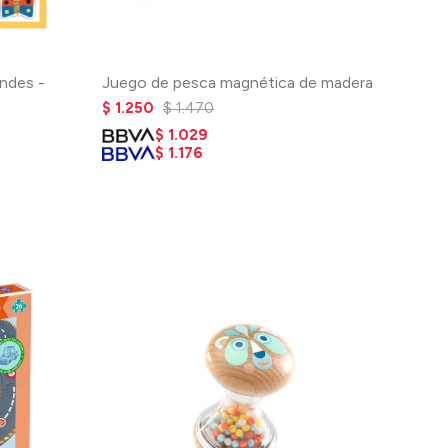
andes -
Juego de pesca magnética de madera
$
1.250
$
1.470
$
1.029
$
1.176