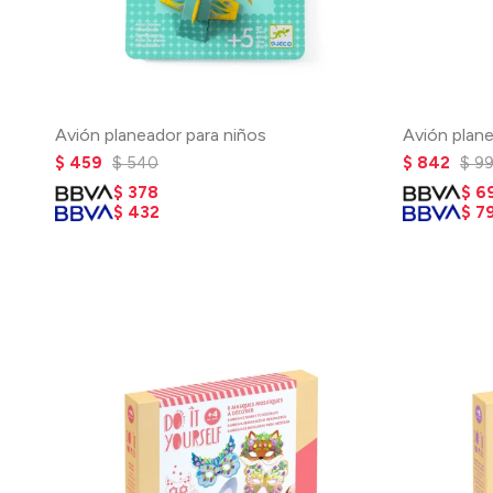
Avión planeador para niños
Avión plan
$
459
$
540
$
842
$
9
$
378
$
6
$
432
$
7