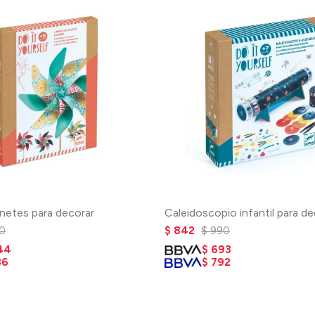
netes para decorar
Caleidoscopio infantil para de
0
$
842
$
990
44
$
693
36
$
792