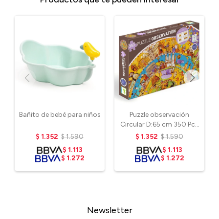
Bañito de bebé para niños
Puzzle observación
Circular D:65 cm 350 Pcs
7+ - Historia
$
1.352
$
1.590
$
1.352
$
1.590
$
1.113
$
1.113
$
1.272
$
1.272
Newsletter