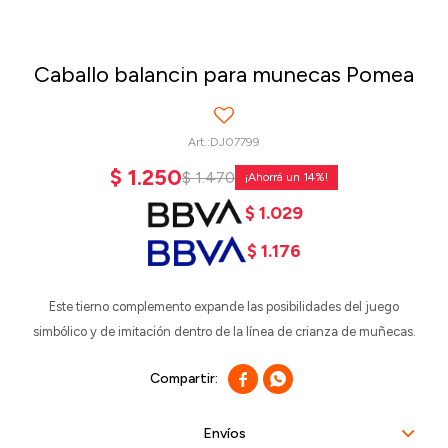
Caballo balancin para munecas Pomea
DJ07799
$
1.250
$
1.470
14
$
1.029
$
1.176
Este tierno complemento expande las posibilidades del juego
simbólico y de imitación dentro de la línea de crianza de muñecas.


Envíos