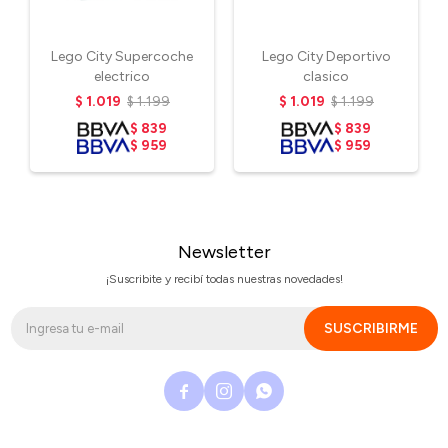
Lego City Supercoche
Lego City Deportivo
electrico
clasico
$
1.019
$
1.199
$
1.019
$
1.199
$
839
$
839
$
959
$
959
Newsletter
¡Suscribite y recibí todas nuestras novedades!
SUSCRIBIRME


