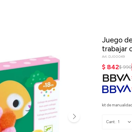
Juego de
trabajar 
DJ00049
$
842
$
990
kit de manualidad
1