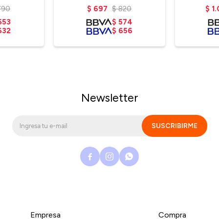
790
$
697
$
820
$
1
553
$
574
632
$
656
Newsletter
SUSCRIBIRME



Empresa
Compra