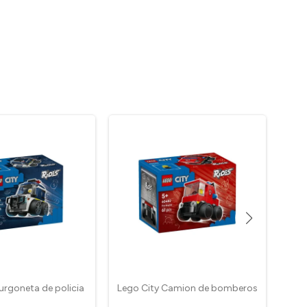
urgoneta de policia
Lego City Camion de bomberos
Le