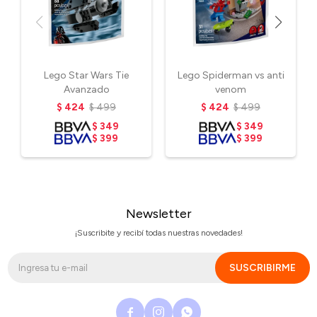
Lego Star Wars Tie
Lego Spiderman vs anti
Avanzado
venom
$
424
$
499
$
424
$
499
$
349
$
349
$
399
$
399
Newsletter
¡Suscribite y recibí todas nuestras novedades!
SUSCRIBIRME


