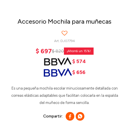
Accesorio Mochila para muñecas
DJ07794
$
697
$
820
15
$
574
$
656
Es una pequeña mochila escolar minuciosamente detallada con
correas elásticas adaptables que facilitan colocarla en la espalda
del muñeco de forma sencilla.

