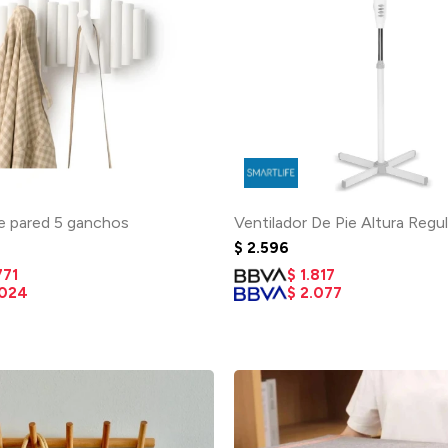
e pared 5 ganchos
Ventilador De Pie Altura Regu
$
2.596
771
$
1.817
.024
$
2.077