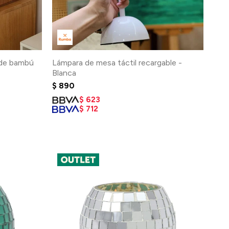
 de bambú
Lámpara de mesa táctil recargable -
Blanca
$
890
$
623
$
712