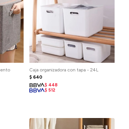
iento
Caja organizadora con tapa - 24L
$
640
$
448
$
512