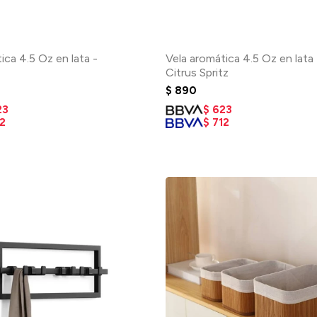
ica 4.5 Oz en lata -
Vela aromática 4.5 Oz en lata
Citrus Spritz
$
890
23
$
623
2
$
712