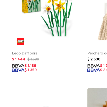
Lego Daffodils
Perchero d
$
1.444
$
1.699
$
2.530
$
1.189
$
1.
$
1.359
$
2