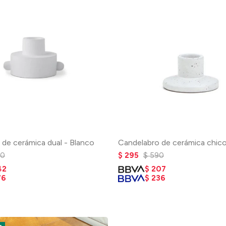
 de cerámica dual - Blanco
Candelabro de cerámica chic
90
$
295
$
590
42
$
207
76
$
236