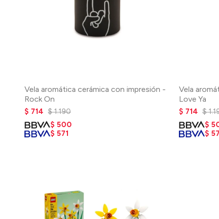
Vela aromática cerámica con impresión -
Vela aromát
Rock On
Love Ya
$
714
$
1.190
$
714
$
1.1
$
500
$
5
$
571
$
57