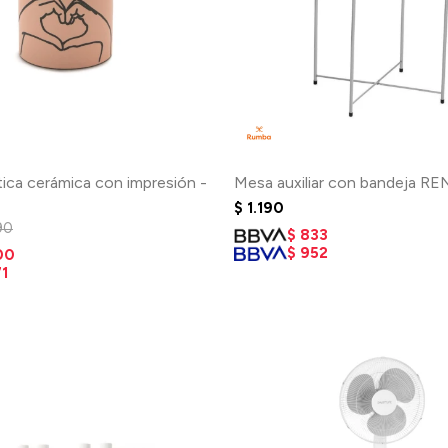
ica cerámica con impresión -
Mesa auxiliar con bandeja RE
$
1.190
90
$
833
$
952
00
1