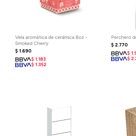
Vela aromática de cerámica 8oz -
Perchero d
Smoked Cherry
$
2.770
$
1.690
$
1.
$
2.
$
1.183
$
1.352