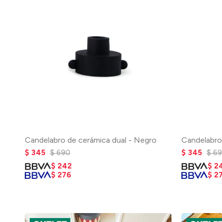
Candelabro de cerámica dual - Negro
Candelabro
$
345
$
690
$
345
$
6
$
242
$
2
$
276
$
2