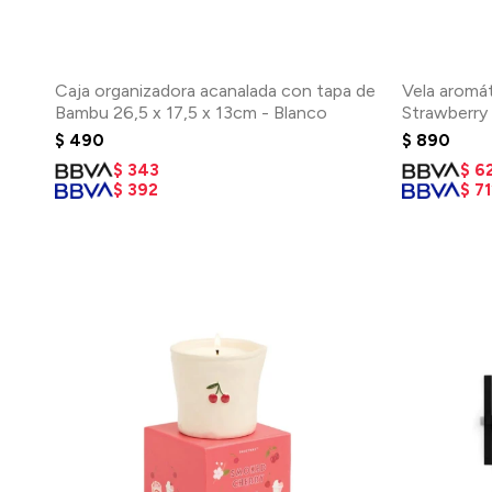
Caja organizadora acanalada con tapa de
Vela aromát
Bambu 26,5 x 17,5 x 13cm - Blanco
Strawberry
$
490
$
890
$
343
$
6
$
392
$
71