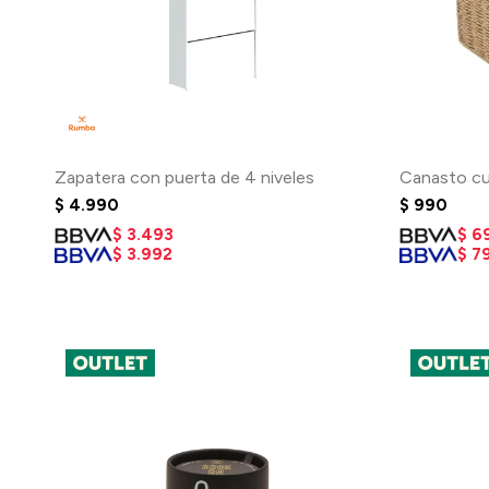
Zapatera con puerta de 4 niveles
Canasto cu
$
4.990
$
990
$
3.493
$
6
$
3.992
$
7