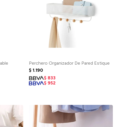
lable
Perchero Organizador De Pared Estique
$
1.190
$
833
$
952