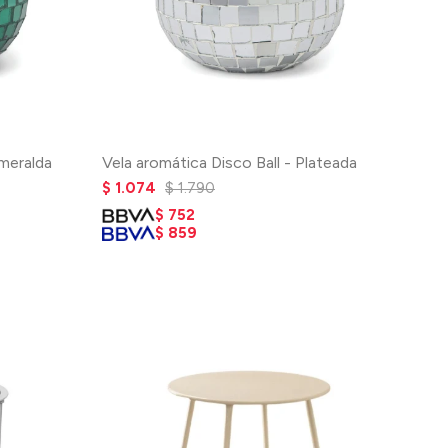
smeralda
Vela aromática Disco Ball - Plateada
$
1.074
$
1.790
$
752
$
859