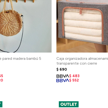
e pared madera bambú 5
Caja organizadora almacenam
transparente con cierre
$
690
55
$
483
20
$
552