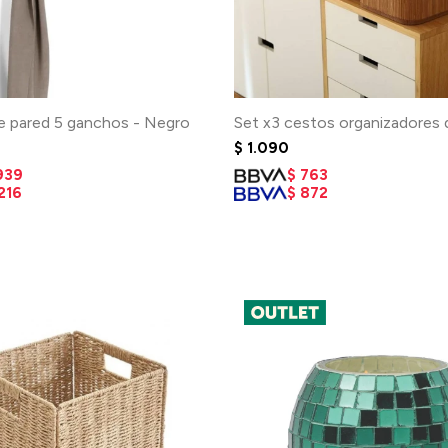
e pared 5 ganchos - Negro
Set x3 cestos organizadores
$
1.090
939
$
763
216
$
872