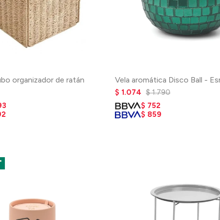
bo organizador de ratán
Vela aromática Disco Ball - E
$
1.074
$
1.790
93
$
752
92
$
859