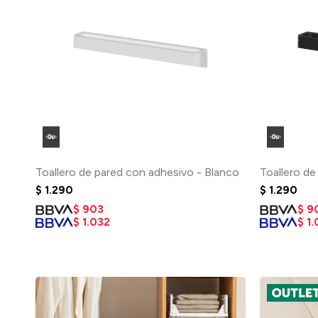
Toallero de pared con adhesivo - Blanco
Toallero d
$
1.290
$
1.290
$
903
$
9
$
1.032
$
1.