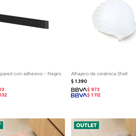
e pared con adhesivo - Negro
Alhajero de cerámica Shell
$
1.390
03
$
973
032
$
1.112