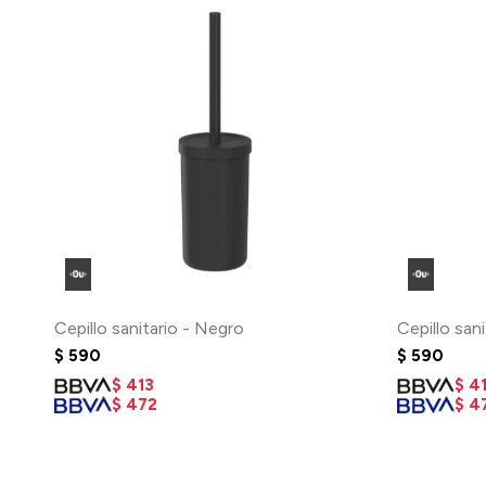
Cepillo sanitario - Negro
Cepillo san
$
590
$
590
$
413
$
4
$
472
$
4