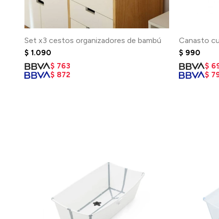
Set x3 cestos organizadores de bambú
Canasto cu
$
1.090
$
990
$
763
$
6
$
872
$
7