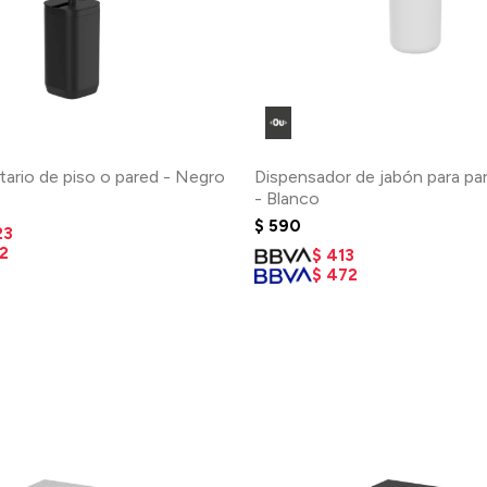
itario de piso o pared - Negro
Dispensador de jabón para pa
- Blanco
$
590
23
2
$
413
$
472