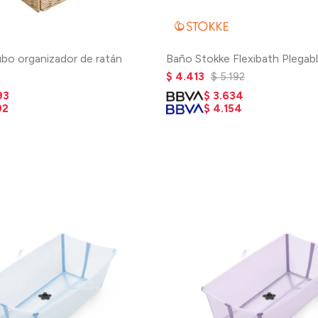
bo organizador de ratán
Baño Stokke Flexibath Plegab
$
4.413
$
5.192
93
$
3.634
92
$
4.154