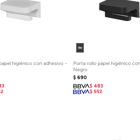
 papel higiénico con adhesivo -
Porta rollo papel higiénico co
Negro
$
690
83
$
483
52
$
552