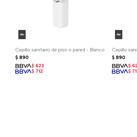
Cepillo sanitario de piso o pared - Blanco
Cepillo san
$
890
$
890
$
623
$
6
$
712
$
71