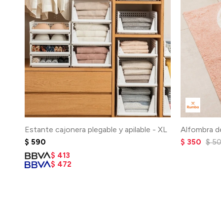
Estante cajonera plegable y apilable - XL
Alfombra de
$
590
$
350
$
5
$
413
$
472