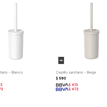
itario - Blanco
Cepillo sanitario - Beige
$
590
13
$
413
72
$
472