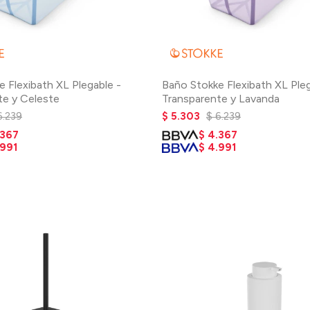
 Flexibath XL Plegable -
Baño Stokke Flexibath XL Pleg
te y Celeste
Transparente y Lavanda
6.239
$
5.303
$
6.239
.367
$
4.367
.991
$
4.991