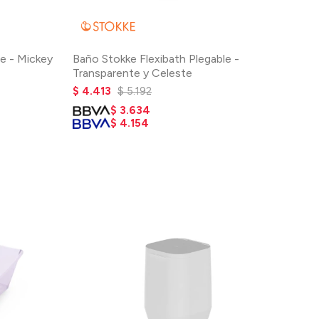
le - Mickey
Baño Stokke Flexibath Plegable -
Transparente y Celeste
$
4.413
$
5.192
$
3.634
$
4.154