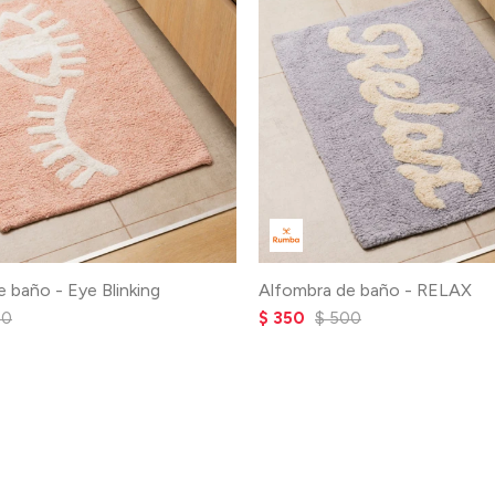
 baño - Eye Blinking
Alfombra de baño - RELAX
00
$
350
$
500