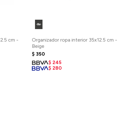
12.5 cm -
Organizador ropa interior 35x12.5 cm -
Beige
$
350
$
245
$
280