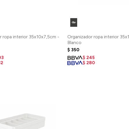
 ropa interior 35x10x7,5cm -
Organizador ropa interior 35x
Blanco
$
350
03
$
245
32
$
280