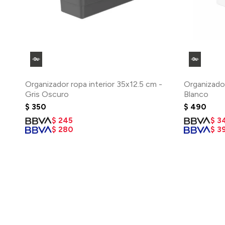
Organizador ropa interior 35x12.5 cm -
Organizador
Gris Oscuro
Blanco
$
350
$
490
$
245
$
3
$
280
$
3