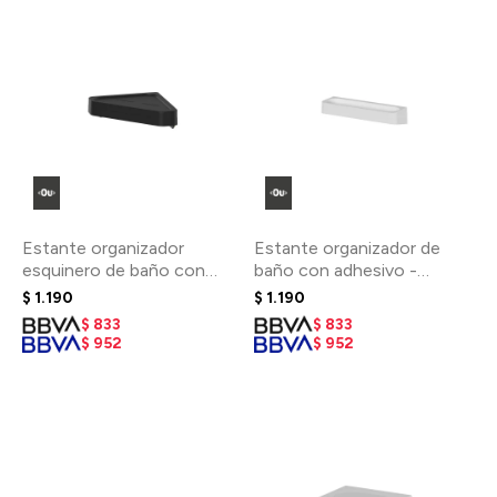
Estante organizador
Estante organizador de
esquinero de baño con
baño con adhesivo -
adhesivo - Negro
Blanco
$
1.190
$
1.190
$
833
$
833
$
952
$
952