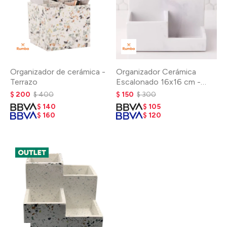
Organizador de cerámica -
Organizador Cerámica
Terrazo
Escalonado 16x16 cm -
Marble
$
200
$
400
$
150
$
300
$
140
$
105
$
160
$
120