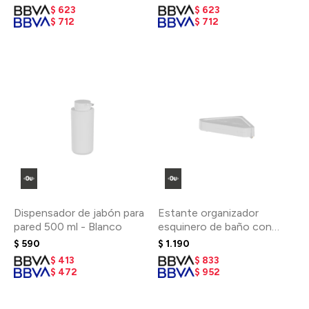
$
623
$
623
$
712
$
712
Dispensador de jabón para
Estante organizador
pared 500 ml - Blanco
esquinero de baño con
adhesivo - Blanco
$
590
$
1.190
$
413
$
833
$
472
$
952