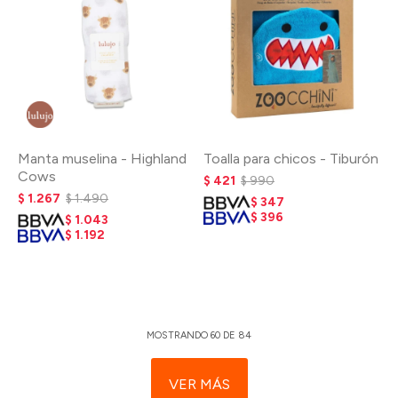
Manta muselina - Highland
Toalla para chicos - Tiburón
Cows
$
421
$
990
$
1.267
$
1.490
$
347
$
396
$
1.043
$
1.192
MOSTRANDO
60
DE
84
VER MÁS