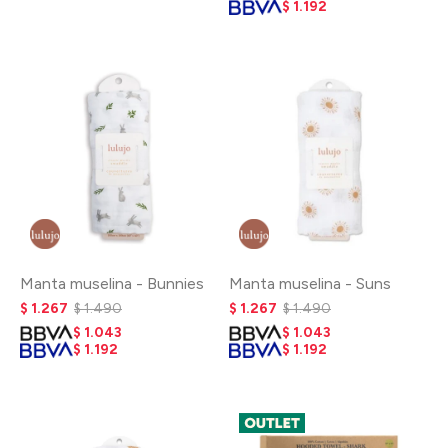
$
1.192
Manta muselina - Bunnies
Manta muselina - Suns
$
1.267
$
1.490
$
1.267
$
1.490
$
1.043
$
1.043
$
1.192
$
1.192