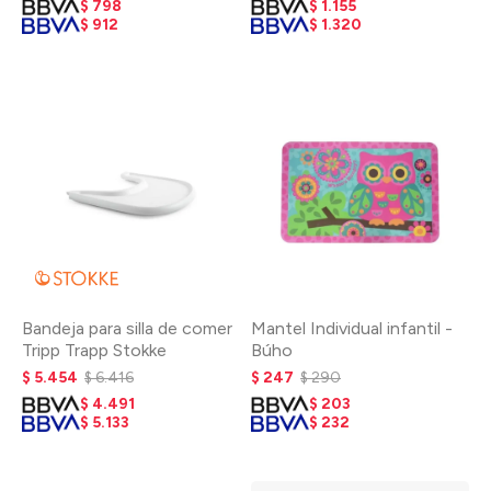
$
798
$
1.155
$
912
$
1.320
Bandeja para silla de comer
Mantel Individual infantil -
Tripp Trapp Stokke
Búho
$
5.454
$
6.416
$
247
$
290
$
4.491
$
203
$
5.133
$
232