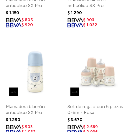
anticólico SX Pro
anticólico SX Pro
fisiológico 150 ml 0-3m -
fisiológico 270 ml 3-6m -
$
1.150
$
1.290
Birdies Verde
Oso Rosa
$
805
$
903
$
920
$
1.032
Mamadera biberón
Set de regalo con 5 piezas
anticólico SX Pro
0-6m - Rosa
fisiológico 270 ml 3-6m -
$
1.290
$
3.670
Oso Azul
$
903
$
2.569
$
1.032
$
2.936