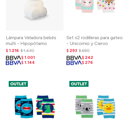
Lámpara Veladora bebés
Set x2 rodilleras para gateo
multi - Hipopótamo
- Unicornio y Ciervo
$
1.216
$
1.430
$
293
$
690
$
1.001
$
242
$
1.144
$
276