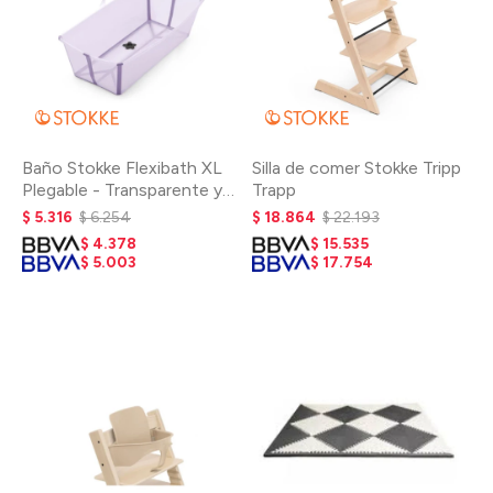
Baño Stokke Flexibath XL
Silla de comer Stokke Tripp
Plegable - Transparente y
Trapp
Lavanda
$
5.316
$
6.254
$
18.864
$
22.193
$
4.378
$
15.535
$
5.003
$
17.754