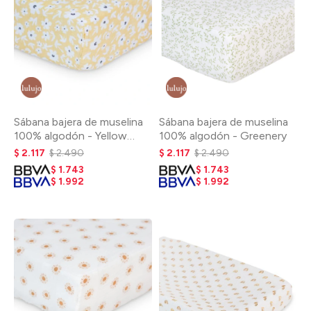
Sábana bajera de muselina
Sábana bajera de muselina
100% algodón - Yellow
100% algodón - Greenery
Wildflowers
$
2.117
$
2.490
$
2.117
$
2.490
$
1.743
$
1.743
$
1.992
$
1.992