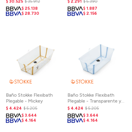
$
30.525
$
35.912
$
2.291
$
5.390
$
25.138
$
1.887
$
28.730
$
2.156
Baño Stokke Flexibath
Baño Stokke Flexibath
Plegable - Mickey
Plegable - Transparente y
Celeste
$
4.424
$
5.205
$
4.424
$
5.205
$
3.644
$
3.644
$
4.164
$
4.164