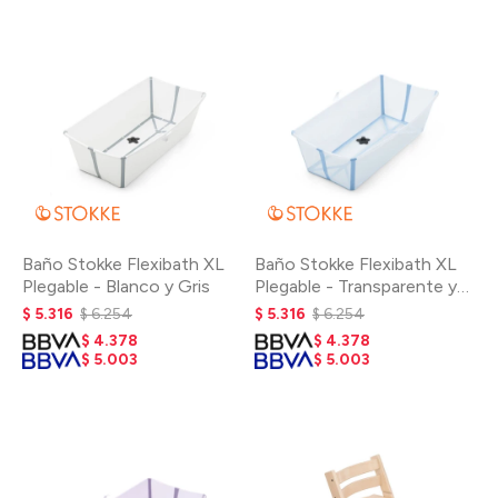
Baño Stokke Flexibath XL
Baño Stokke Flexibath XL
Plegable - Blanco y Gris
Plegable - Transparente y
Celeste
$
5.316
$
6.254
$
5.316
$
6.254
$
4.378
$
4.378
$
5.003
$
5.003