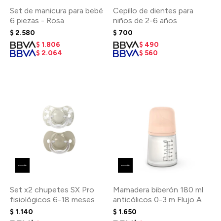
Set de manicura para bebé
Cepillo de dientes para
6 piezas - Rosa
niños de 2-6 años
$
2.580
$
700
$
1.806
$
490
$
2.064
$
560
Set x2 chupetes SX Pro
Mamadera biberón 180 ml
fisiológicos 6-18 meses
anticólicos 0-3 m Flujo A
$
1.140
$
1.650