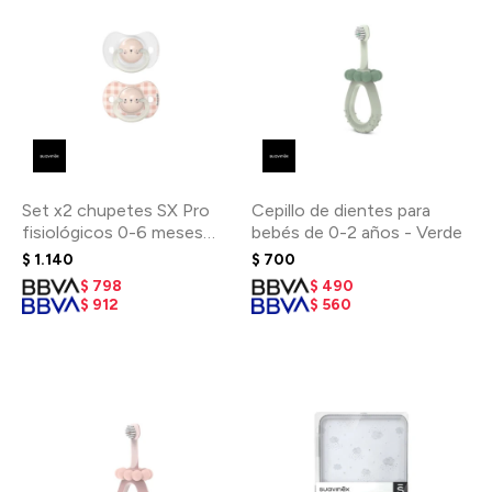
Set x2 chupetes SX Pro
Cepillo de dientes para
fisiológicos 0-6 meses
bebés de 0-2 años - Verde
Brilla en la oscuridad
$
1.140
$
700
$
798
$
490
$
912
$
560