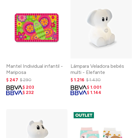
Mantel Individual infantil -
Lámpara Veladora bebés
Mariposa
multi - Elefante
$
247
$
290
$
1.216
$
1.430
$
203
$
1.001
$
232
$
1.144