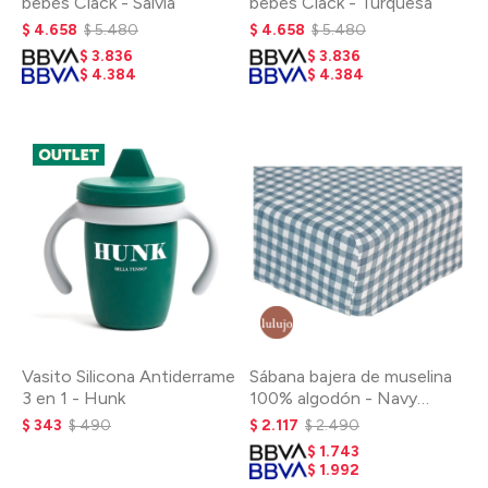
bebés Clack - Salvia
bebés Clack - Turquesa
$
4.658
$
5.480
$
4.658
$
5.480
$
3.836
$
3.836
$
4.384
$
4.384
Vasito Silicona Antiderrame
Sábana bajera de muselina
3 en 1 - Hunk
100% algodón - Navy
Gingham
$
343
$
490
$
2.117
$
2.490
$
1.743
$
1.992