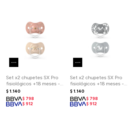
Set x2 chupetes SX Pro
Set x2 chupetes SX Pro
fisiológicos +18 meses -
fisiológicos +18 meses -
Corazón beige
Fox Gris
$
1.140
$
1.140
$
798
$
798
$
912
$
912