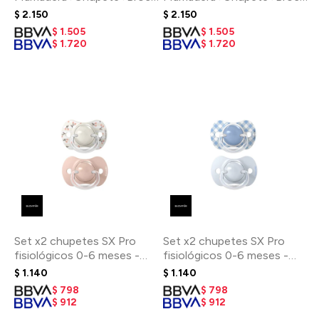
cinta - Verde
cinta - Salmón
$
2.150
$
2.150
$
1.505
$
1.505
$
1.720
$
1.720
Set x2 chupetes SX Pro
Set x2 chupetes SX Pro
fisiológicos 0-6 meses -
fisiológicos 0-6 meses -
Birdies Rosa
Azul
$
1.140
$
1.140
$
798
$
798
$
912
$
912