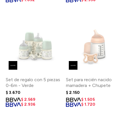
Set de regalo con 5 piezas
Set para recién nacido
0-6m - Verde
mamadera + Chupete
$
3.670
$
2.150
$
2.569
$
1.505
$
2.936
$
1.720