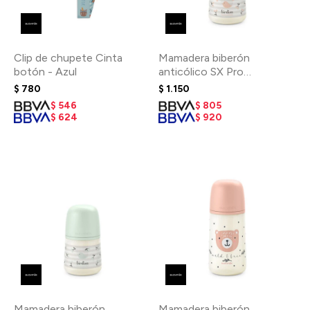
Clip de chupete Cinta
Mamadera biberón
botón - Azul
anticólico SX Pro
fisiológico 150 ml 0-3m -
$
780
$
1.150
Birdies Rosa
$
546
$
805
$
624
$
920
Mamadera biberón
Mamadera biberón