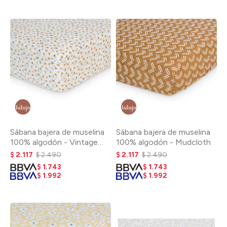
Sábana bajera de muselina
Sábana bajera de muselina
100% algodón - Vintage
100% algodón - Mudcloth
Floral
$
2.117
$
2.490
$
2.117
$
2.490
$
1.743
$
1.743
$
1.992
$
1.992