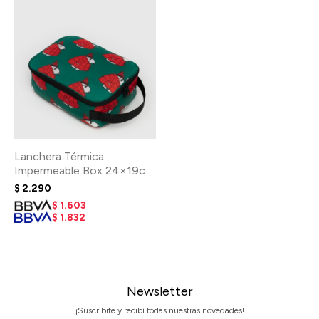
Lanchera Térmica
Impermeable Box 24×19cm
- Snoopy Red
$
2.290
$
1.603
$
1.832
Newsletter
¡Suscribite y recibí todas nuestras novedades!