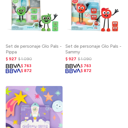
Set de personaje Glo Pals -
Set de personaje Glo Pals -
Pippa
Sammy
$
927
$
1.090
$
927
$
1.090
$
763
$
763
$
872
$
872