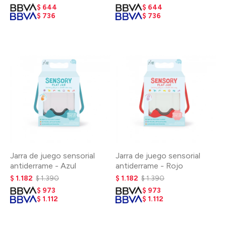
$
644
$
644
$
736
$
736
Jarra de juego sensorial
Jarra de juego sensorial
antiderrame - Azul
antiderrame - Rojo
$
1.182
$
1.390
$
1.182
$
1.390
$
973
$
973
$
1.112
$
1.112