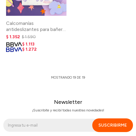
Calcomanías
antideslizantes para bañera
- Galaxy
$
1.352
$
1.590
$
1.113
$
1.272
MOSTRANDO
19
DE
19
Newsletter
¡Suscribite y recibí todas nuestras novedades!
SUSCRIBIRME