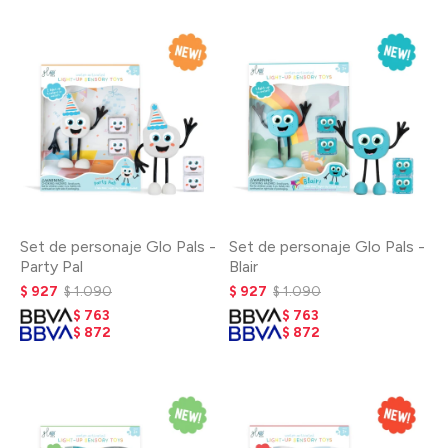
Set de personaje Glo Pals -
Set de personaje Glo Pals -
Party Pal
Blair
$
927
$
1.090
$
927
$
1.090
$
763
$
763
$
872
$
872