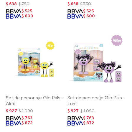
$
638
$
750
$
638
$
750
$
525
$
525
$
600
$
600
Set de personaje Glo Pals -
Set de personaje Glo Pals -
Alex
Lumi
$
927
$
1.090
$
927
$
1.090
$
763
$
763
$
872
$
872