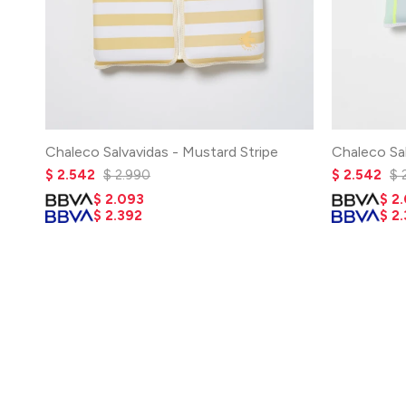
Chaleco Salvavidas - Mustard Stripe
Chaleco Sa
$
2.542
$
2.990
$
2.542
$
$
2.093
$
2
$
2.392
$
2