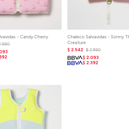
lvavidas - Candy Cherry
Chaleco Salvavidas - Sonny T
Creature
2.990
$
2.542
$
2.990
.093
.392
$
2.093
$
2.392