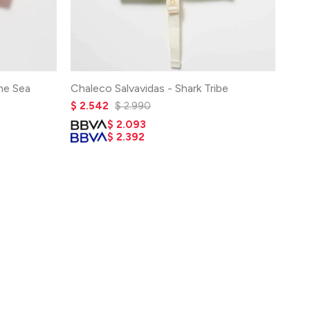
he Sea
Chaleco Salvavidas - Shark Tribe
$
2.542
$
2.990
$
2.093
$
2.392