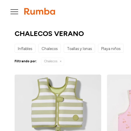

CHALECOS VERANO
Inflables
Chalecos
Toallas y lonas
Playa niños
Filtrando por:
Chalecos