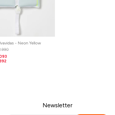
lvavidas - Neon Yellow
2.990
.093
.392
Newsletter