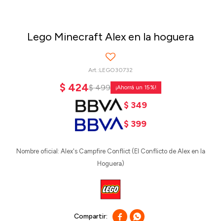
Lego Minecraft Alex en la hoguera
LEGO30732
$
424
$
499
15
$
349
$
399
Nombre oficial: Alex's Campfire Conflict (El Conflicto de Alex en la
Hoguera)

