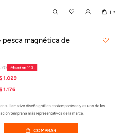
$
0
 pesca magnética de
470
14
$
1.029
$
1.176
por su llamativo diseño gráfico contemporáneo y es uno de los
lación temprana más representativos de la marca.
COMPRAR