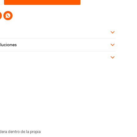

luciones
era dentro de la propia