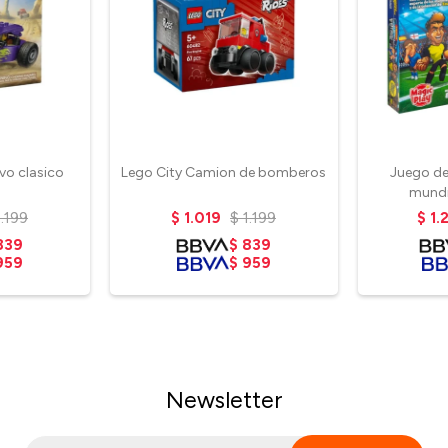
vo clasico
Lego City Camion de bomberos
Juego de 
mundi
1.199
$
1.019
$
1.199
$
1.
839
$
839
959
$
959
Newsletter