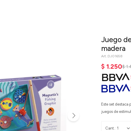
Juego de
madera
DJ01658
$
1.250
$
1.
Este set destaca 
juegos de estimu
1