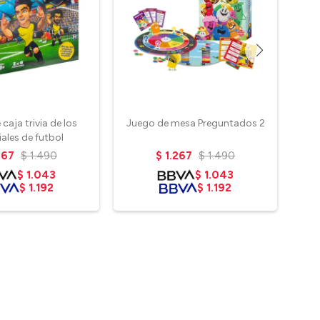
caja trivia de los
Juego de mesa Preguntados 2
Pe
ales de futbol
267
$
1.490
$
1.267
$
1.490
$
1.043
$
1.043
$
1.192
$
1.192