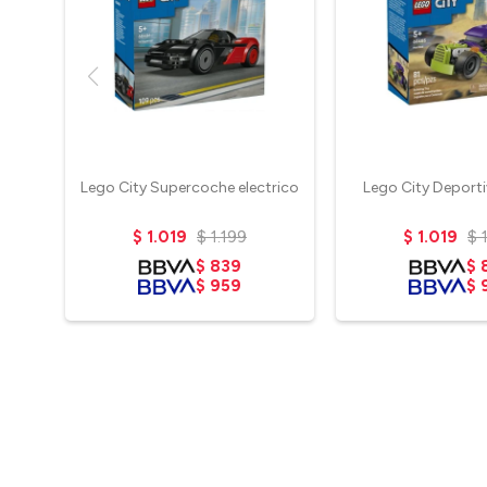
Lego City Supercoche electrico
Lego City Deporti
$
1.019
$
1.199
$
1.019
$
$
839
$
$
959
$