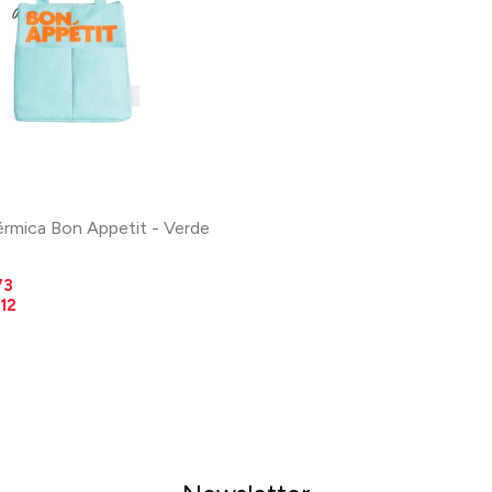
érmica Bon Appetit - Verde
73
112