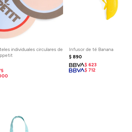
eles individuales circulares de
Infusor de té Banana
ppetit
$
890
$
623
$
712
75
.000