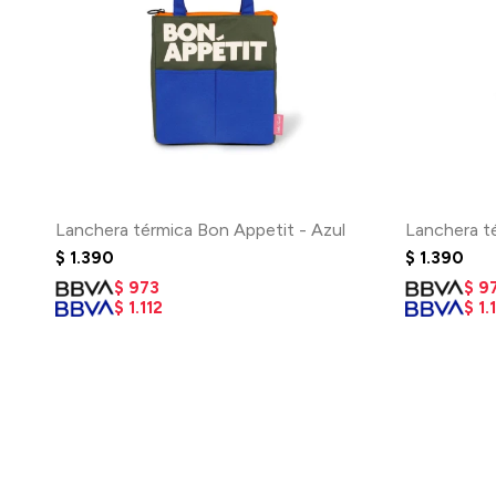
Lanchera térmica Bon Appetit - Azul
Lanchera t
$
1.390
$
1.390
$
973
$
9
$
1.112
$
1.