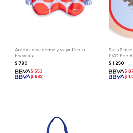
Antifaz para dormir y viajar Punto
Set x2 mant
Escarlata
PVC Bon A
$
790
$
1.250
$
553
$
8
$
632
$
1