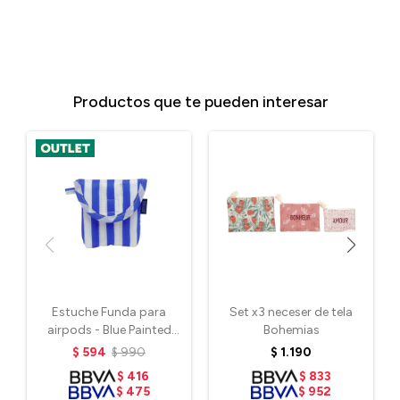
Productos que te pueden interesar
Estuche Funda para
Set x3 neceser de tela
airpods - Blue Painted
Bohemias
Stripe
$
594
$
990
$
1.190
$
416
$
833
$
475
$
952