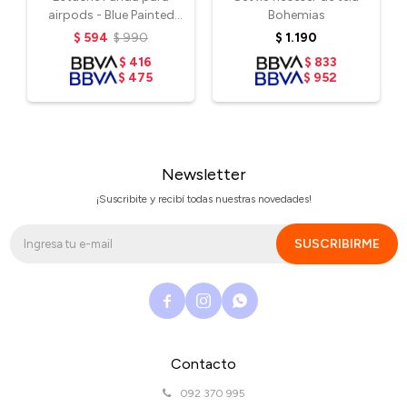
airpods - Blue Painted
Bohemias
Stripe
$
594
$
990
$
1.190
$
416
$
833
$
475
$
952
Newsletter
¡Suscribite y recibí todas nuestras novedades!
SUSCRIBIRME



Contacto
092 370 995