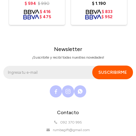
Stripe
$
594
$
990
$
1.190
$
416
$
833
$
475
$
952
Newsletter
¡Suscribite y recibí todas nuestras novedades!
SUSCRIBIRME



Contacto
092 370 995
rumbagift@gmail.com