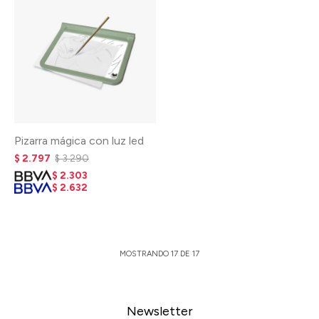
Pizarra mágica con luz led
$
2.797
$
3.290
$
2.303
$
2.632
MOSTRANDO
17
DE
17
Newsletter