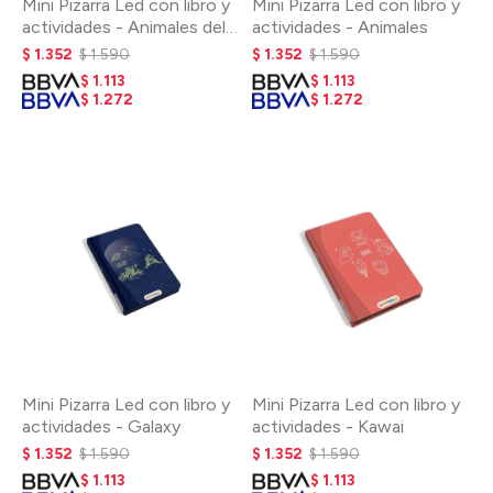
Mini Pizarra Led con libro y
Mini Pizarra Led con libro y
actividades - Animales del
actividades - Animales
mundo
$
1.352
$
1.590
$
1.352
$
1.590
$
1.113
$
1.113
$
1.272
$
1.272
Mini Pizarra Led con libro y
Mini Pizarra Led con libro y
actividades - Galaxy
actividades - Kawai
$
1.352
$
1.590
$
1.352
$
1.590
$
1.113
$
1.113