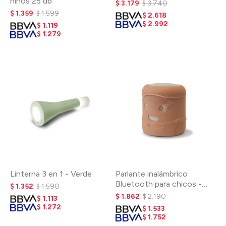
niños 25 db
$
3.179
$
3.740
$
1.359
$
1.599
$
2.618
$
2.992
$
1.119
$
1.279
Linterna 3 en 1 - Verde
Parlante inalámbrico
Bluetooth para chicos -
$
1.352
$
1.590
Rosa
$
1.862
$
2.190
$
1.113
$
1.272
$
1.533
$
1.752