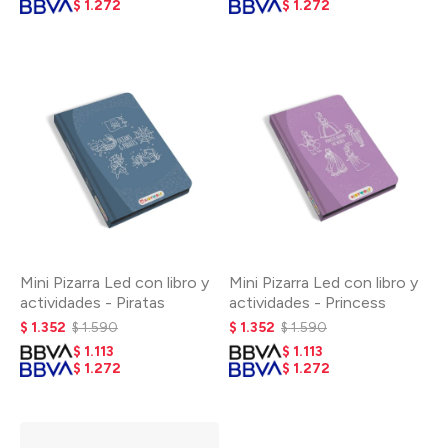
$
1.272
$
1.272
Mini Pizarra Led con libro y
Mini Pizarra Led con libro y
actividades - Piratas
actividades - Princess
$
1.352
$
1.590
$
1.352
$
1.590
$
1.113
$
1.113
$
1.272
$
1.272