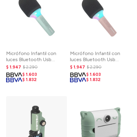
Micrófono Infantil con
Micrófono Infantil con
luces Bluetooth Usb
luces Bluetooth Usb
Recargable - Verde
Recargable - Rosa
$
1.947
$
2.290
$
1.947
$
2.290
$
1.603
$
1.603
$
1.832
$
1.832