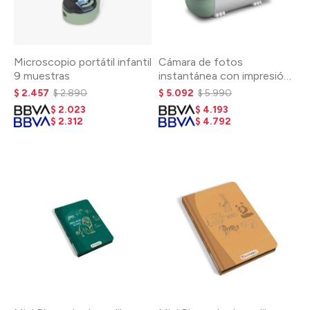
Microscopio portátil infantil
Cámara de fotos
9 muestras
instantánea con impresión
térmica - Verde
$
2.457
$
2.890
$
5.092
$
5.990
$
2.023
$
4.193
$
2.312
$
4.792