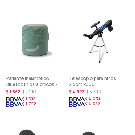
Parlante inalámbrico
Telescopio para niños
Bluetooth para chicos -
Zoom x300
Verde
$
1.862
$
2.190
$
4.922
$
5.790
$
1.533
$
4.053
$
1.752
$
4.632