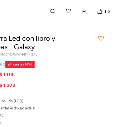
$
0
rra Led con libro y
es - Galaxy
INKIDYDRAW-MINI-GAL
590
14
$
1.113
$
1.272
al liquido (LCD)
ardar el dibujo actual
cto
r