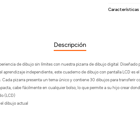
Características
Descripción
eriencia de dibujo sin límites con nuestra pizarra de dibujo digital. Diseñado p
 el aprendizaje independiente, este cuaderno de dibujo con pantalla LCD es e
as. Cada pizarra presenta un tema único y contiene 30 dibujos para transferir c
mpacta, cabe fácilmente en cualquier bolso, lo que permite a su hijo crear don
uido (LCD)
el dibujo actual