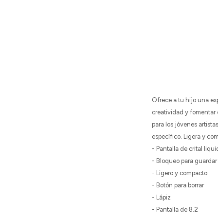
Ofrece a tu hijo una exp
creatividad y fomentar
para los jóvenes artist
específico. Ligera y co
- Pantalla de crital liq
- Bloqueo para guardar 
- Ligero y compacto
- Botón para borrar
- Lápiz
- Pantalla de 8.2