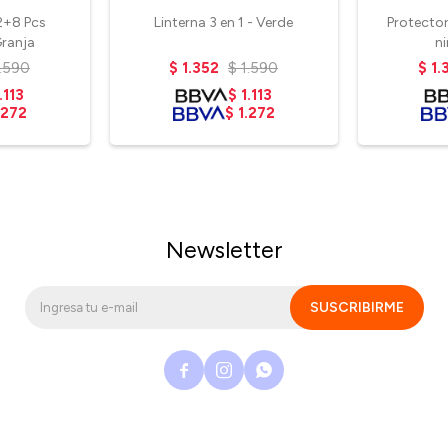
2+8 Pcs
Linterna 3 en 1 - Verde
Protector
ranja
n
1.590
$
1.352
$
1.590
$
1.
.113
$
1.113
.272
$
1.272
Newsletter
SUSCRIBIRME


