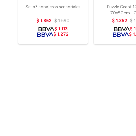
Set x3 sonajeros sensoriales
Puzzle Geant 1
70x50cm - G
$
1.352
$
1.590
$
1.352
$
$
1.113
$
1
$
1.272
$
1