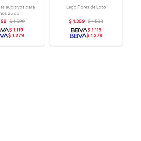
es auditivos para
Lego Flores de Loto
Le
iños 25 db
359
$
1.599
$
1.359
$
1.599
$
1.119
$
1.119
$
1.279
$
1.279