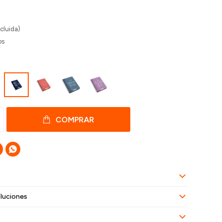
cluida)
os
COMPRAR

luciones