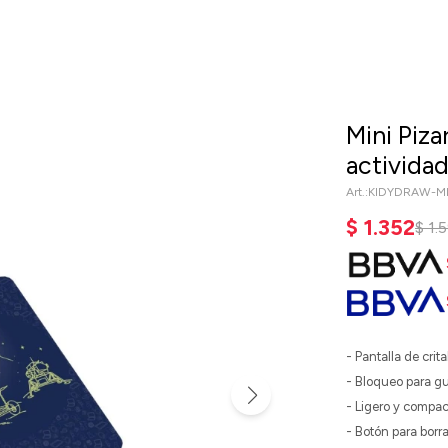
Mini Piza
actividad
KIDYDRAW-M
$
1.352
$
1.
- Pantalla de crit
- Bloqueo para gu
- Ligero y compa
- Botón para borra