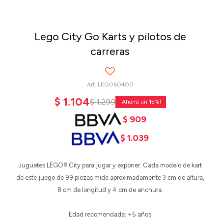
Lego City Go Karts y pilotos de
carreras
LEGO60400
$
1.104
$
1.299
15
$
909
$
1.039
Juguetes LEGO® City para jugar y exponer: Cada modelo de kart
de este juego de 99 piezas mide aproximadamente 3 cm de altura,
8 cm de longitud y 4 cm de anchura.
Edad recomendada: +5 años