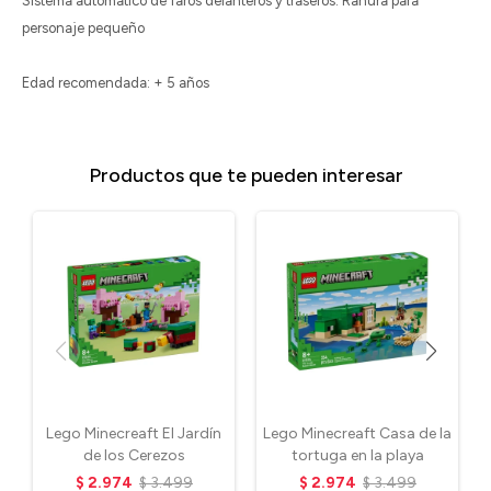
Sistema automático de faros delanteros y traseros. Ranura para
personaje pequeño
Edad recomendada: + 5 años
Productos que te pueden interesar
Lego Minecreaft El Jardín
Lego Minecreaft Casa de la
de los Cerezos
tortuga en la playa
$
2.974
$
3.499
$
2.974
$
3.499