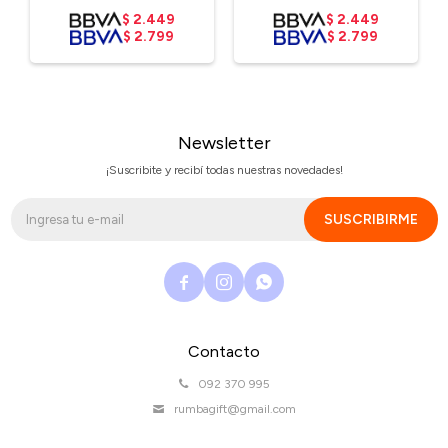
$
2.449
$
2.449
$
2.799
$
2.799
Newsletter
¡Suscribite y recibí todas nuestras novedades!
SUSCRIBIRME



Contacto
092 370 995
rumbagift@gmail.com