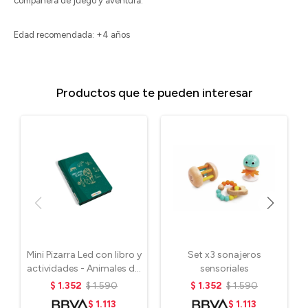
compañera de juego y aventura.
Edad recomendada: +4 años
Productos que te pueden interesar
Mini Pizarra Led con libro y
Set x3 sonajeros
actividades - Animales del
sensoriales
mundo
$
1.352
$
1.590
$
1.352
$
1.590
$
1.113
$
1.113