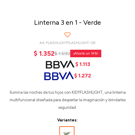
Linterna 3 en 1 - Verde
FLASHLIGHTFLASHLIGHT-GR
$
1.352
$
1.590
14
$
1.113
$
1.272
Ilumina las noches de tus hijos con KIDYFLASHLIGHT, una linterna
multifuncional diseñada para despertar la imaginación y brindarles
seguridad.
Variantes: