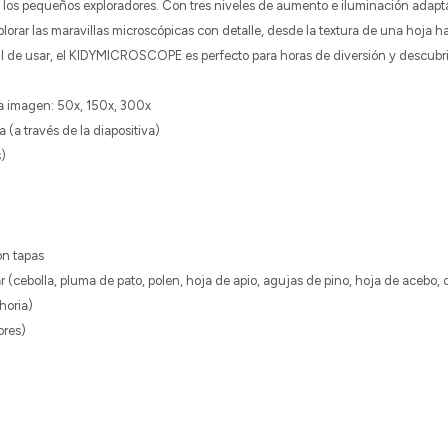
e los pequeños exploradores. Con tres niveles de aumento e iluminación adapt
lorar las maravillas microscópicas con detalle, desde la textura de una hoja ha
l de usar, el KIDYMICROSCOPE es perfecto para horas de diversión y descubri
a imagen: 50x, 150x, 300x
a (a través de la diapositiva)
s)
on tapas
r (cebolla, pluma de pato, polen, hoja de apio, agujas de pino, hoja de acebo,
horia)
ores)