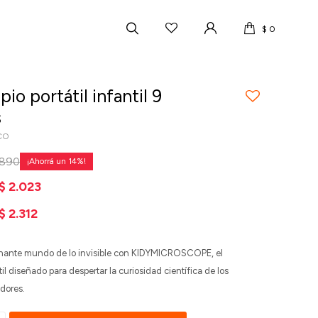
$
0
io portátil infantil 9
s
CO
.890
14
$
2.023
$
2.312
inante mundo de lo invisible con KIDYMICROSCOPE, el
il diseñado para despertar la curiosidad científica de los
dores.