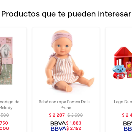
Productos que te pueden interesar
 codigo de
Bebé con ropa Pomea Dolls -
Lego Dupl
Melody
Prune
.500
$
2.287
$
2.690
$
2.
.750
$
1.883
.000
$
2.152