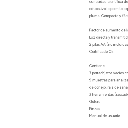
curiosidad científica d
educativo le permite exp
pluma. Compacto y fáci
Factor de aumento de l
Luz directa y transmitid
2 pilas AA (no incluida
Certificado CE
Contiene:
3 portaobjetos vacíos c
9 muestras para analiza
de conejo, raíz de zana
3 herramientas (rascad
Gotero
Pinzas
Manual de usuario