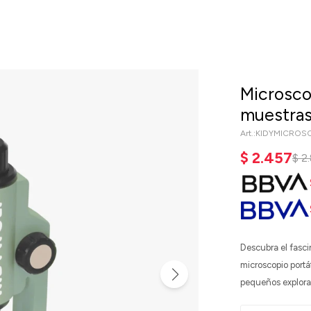
Microscop
muestra
KIDYMICROS
$
2.457
$
2
Descubra el fasc
microscopio portát
pequeños explora