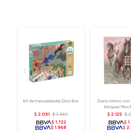
Kit de manualidades Dino Box
Diario íntimo con
bloqueo Miss 
$
2.091
$
2.460
$
2.125
$
2
$
1.722
$
1
$
1.968
$
2