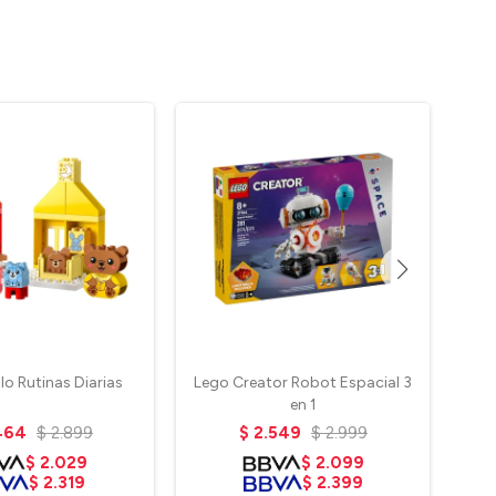
o Rutinas Diarias
Lego Creator Robot Espacial 3
Leg
en 1
464
$
2.899
$
2.549
$
2.999
$
2.029
$
2.099
$
2.319
$
2.399