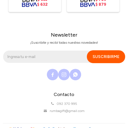
$
632
$
879
Newsletter
¡Suscribite y recibí todas nuestras novedades!
SUSCRIBIRME



Contacto
092 370 995
rumbagift@gmail.com