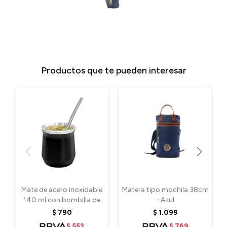
Productos que te pueden interesar
Mate de acero inoxidable
Matera tipo mochila 38cm
140 ml con bombilla de
- Azul
regalo - Negro
$
790
$
1.099
$
553
$
769