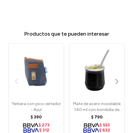
Productos que te pueden interesar
Yerbera con pico vertedor
Mate de acero inoxidable
- Azul
140 ml con bombilla de
regalo - Negro
$
390
$
790
$
273
$
553
$
312
$
632