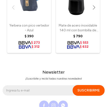
Yerbera con pico vertedor
Mate de acero inoxidable
- Azul
140 ml con bombilla de
regalo - Negro
$
390
$
790
$
273
$
553
$
312
$
632
Newsletter
¡Suscribite y recibí todas nuestras novedades!
SUSCRIBIRME


