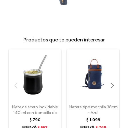
Productos que te pueden interesar
Mate de acero inoxidable
Matera tipo mochila 38cm
140 ml con bombilla de
- Azul
regalo - Negro
$
790
$
1.099
$
553
$
769