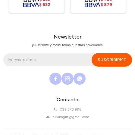
$
632
$
879
Newsletter
¡Suscribite y recibí todas nuestras novedades!
SUSCRIBIRME



Contacto
092 370 995
rumbagift@gmail.com