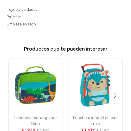
Tejido y cuidados:
Poliéster
Limpieza en seco
Productos que te pueden interesar
Lunchera rectangular -
Lunchera infantil chica -
Dino
Erizo
$
1.012
$
1.190
$
1.012
$
1.190