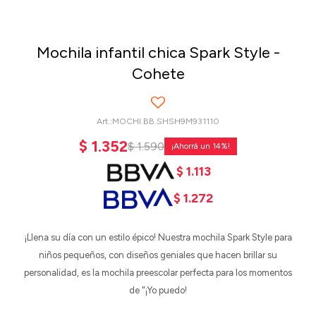
Mochila infantil chica Spark Style -
Cohete
MOCHI.BB.SHSH9M931110
$
1.352
$
1.590
14
$
1.113
$
1.272
¡Llena su día con un estilo épico! Nuestra mochila Spark Style para
niños pequeños, con diseños geniales que hacen brillar su
personalidad, es la mochila preescolar perfecta para los momentos
de "¡Yo puedo!