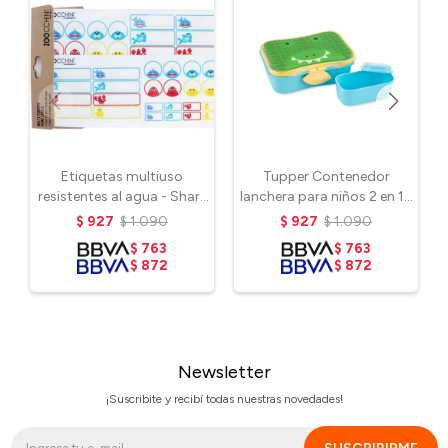
Etiquetas multiuso
Tupper Contenedor
resistentes al agua - Shark
lanchera para niños 2 en 1 -
& Friends
Cocodrilo
$
927
$
1.090
$
927
$
1.090
$
763
$
763
$
872
$
872
Newsletter
¡Suscribite y recibí todas nuestras novedades!