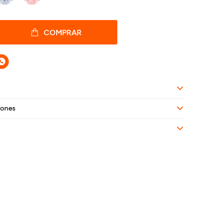
COMPRAR

iones