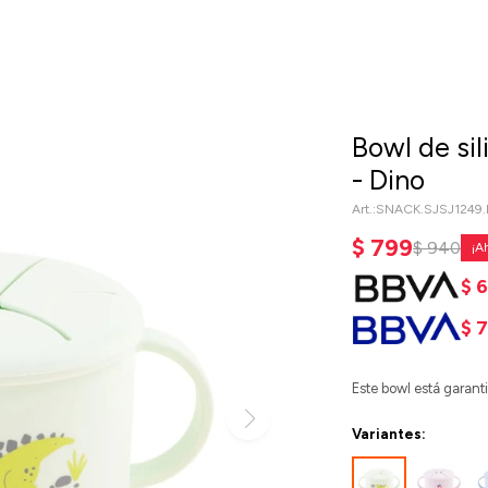
Bowl de si
- Dino
SNACK.SJSJ1249
$
799
$
940
$
$
7
Este bowl está garan
Variantes: