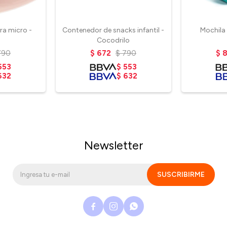
a micro -
Contenedor de snacks infantil -
Mochila 
Cocodrilo
790
$
672
$
790
$
8
553
$
553
632
$
632
Newsletter
SUSCRIBIRME


