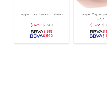
Tupper con división - Tiburon
Tupper Maped par
Rojo
$
629
$
740
$
672
$
$
518
$
$
592
$