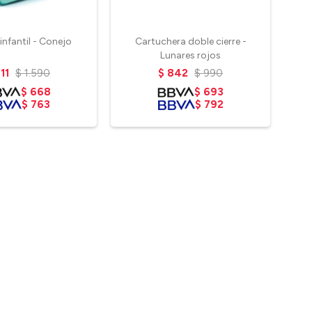
infantil - Conejo
Cartuchera doble cierre -
L
Lunares rojos
11
$
1.590
$
842
$
990
$
668
$
693
$
763
$
792