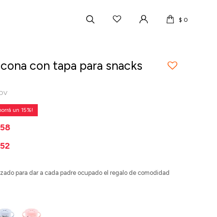
$
0
licona con tapa para snacks
.DV
15
658
52
tizado para dar a cada padre ocupado el regalo de comodidad