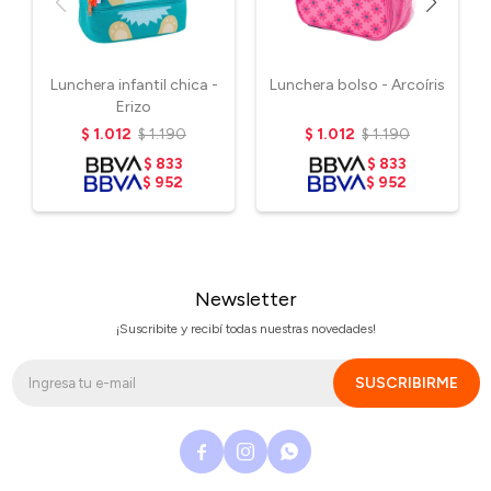
Lunchera infantil chica -
Lunchera bolso - Arcoíris
Erizo
$
1.012
$
1.190
$
1.012
$
1.190
$
833
$
833
$
952
$
952
Newsletter
¡Suscribite y recibí todas nuestras novedades!
SUSCRIBIRME


