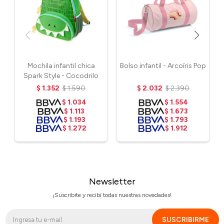
Mochila infantil chica
Bolso infantil - Arcoíris Pop
Spark Style - Cocodrilo
$
1.352
$
1.590
$
2.032
$
2.390
$
1.034
$
1.554
$
1.113
$
1.673
$
1.193
$
1.793
$
1.272
$
1.912
Newsletter
¡Suscribite y recibí todas nuestras novedades!
SUSCRIBIRME