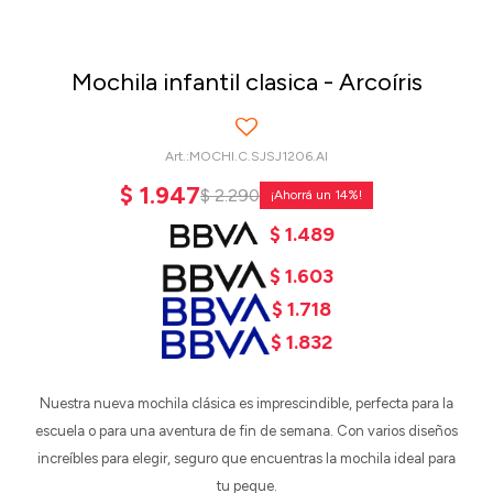
Mochila infantil clasica - Arcoíris
MOCHI.C.SJSJ1206.AI
$
1.947
$
2.290
14
$
1.489
$
1.603
$
1.718
$
1.832
Nuestra nueva mochila clásica es imprescindible, perfecta para la
escuela o para una aventura de fin de semana. Con varios diseños
increíbles para elegir, seguro que encuentras la mochila ideal para
tu peque.