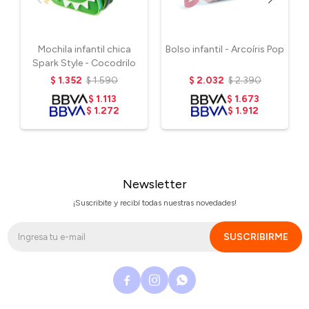
Mochila infantil chica
Bolso infantil - Arcoíris Pop
Spark Style - Cocodrilo
$
1.352
$
1.590
$
2.032
$
2.390
$
1.113
$
1.673
$
1.272
$
1.912
Newsletter
¡Suscribite y recibí todas nuestras novedades!
SUSCRIBIRME


