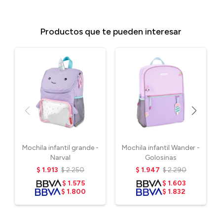
Productos que te pueden interesar
Mochila infantil grande -
Mochila infantil Wander -
Narval
Golosinas
$
1.913
$
2.250
$
1.947
$
2.290
$
1.575
$
1.603
$
1.800
$
1.832