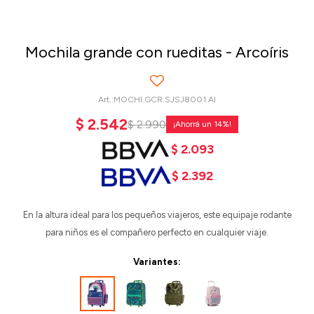
Mochila grande con rueditas - Arcoíris
MOCHI.GCR.SJSJ8001.AI
$
2.542
$
2.990
14
$
2.093
$
2.392
En la altura ideal para los pequeños viajeros, este equipaje rodante
para niños es el compañero perfecto en cualquier viaje.
Variantes: