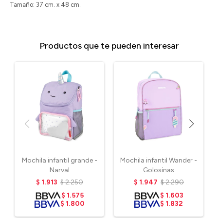
Tamaño: 37 cm. x 48 cm.
Productos que te pueden interesar
Mochila infantil grande -
Mochila infantil Wander -
Narval
Golosinas
$
1.913
$
2.250
$
1.947
$
2.290
$
1.575
$
1.603
$
1.800
$
1.832