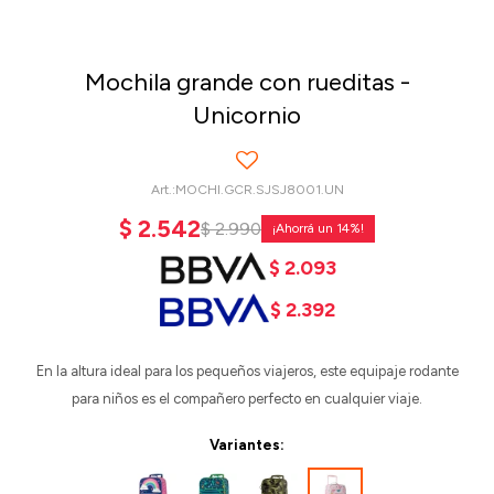
Mochila grande con rueditas -
Unicornio
MOCHI.GCR.SJSJ8001.UN
$
2.542
$
2.990
14
$
2.093
$
2.392
En la altura ideal para los pequeños viajeros, este equipaje rodante
para niños es el compañero perfecto en cualquier viaje.
Variantes: