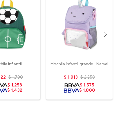
ila inflantil
Mochila infantil grande - Narval
Moch
522
$
1.790
$
1.913
$
2.250
$
1.253
$
1.575
$
1.432
$
1.800