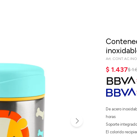
Contenedo
inoxidabl
CONT.AC.IN
$
1.437
$
1.
De acero inoxidab
horas
Soporte integrado 
El colorido recipi