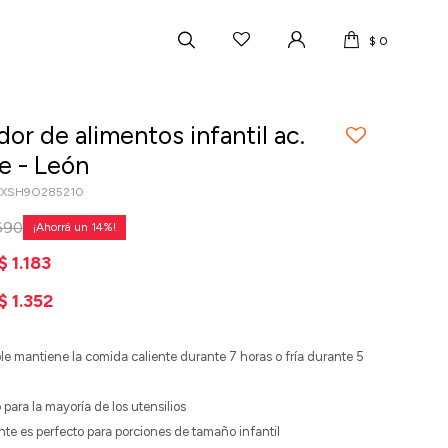
$
0
r de alimentos infantil ac.
e - León
OXSH9O285210
690
14
$
1.183
$
1.352
le mantiene la comida caliente durante 7 horas o fría durante 5
para la mayoría de los utensilios
ente es perfecto para porciones de tamaño infantil