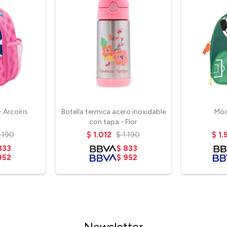
 Arcoíris
Botella termica acero inoxidable
Moch
con tapa - Flor
1.190
$
1.012
$
1.190
$
1.
833
$
833
952
$
952
Newsletter