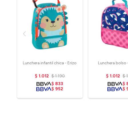
Lunchera infantil chica - Erizo
Lunchera bolso -
$
1.012
$
1.190
$
1.012
$
$
833
$
$
952
$