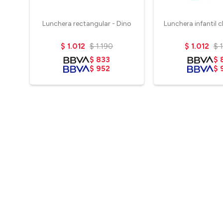
Lunchera rectangular - Dino
Lunchera infantil c
$
1.012
$
1.190
$
1.012
$
$
833
$
$
952
$