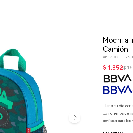
Mochila i
Camión
MOCHI.BB.S
$
1.352
$
1.
¡Llena su día con
con diseños genia
perfecta para los