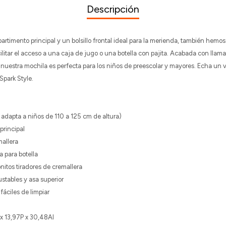
Descripción
timento principal y un bolsillo frontal ideal para la merienda, también hemos 
cilitar el acceso a una caja de jugo o una botella con pajita. Acabada con llama
, nuestra mochila es perfecta para los niños de preescolar y mayores. Echa un
Spark Style.
adapta a niños de 110 a 125 cm de altura)
rincipal
mallera
a para botella
nitos tiradores de cremallera
stables y asa superior
fáciles de limpiar
 13,97P x 30,48Al