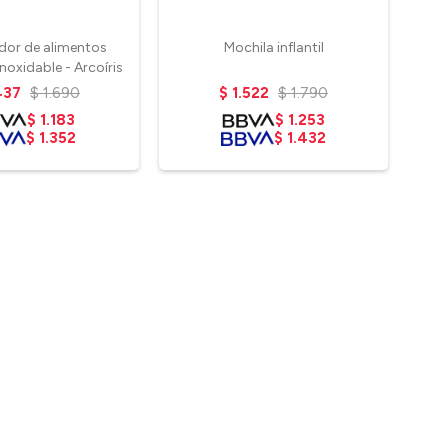
or de alimentos
Mochila inflantil
Moch
 inoxidable - Arcoíris
437
$
1.690
$
1.522
$
1.790
$
1.183
$
1.253
$
1.352
$
1.432