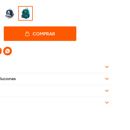
COMPRAR

luciones