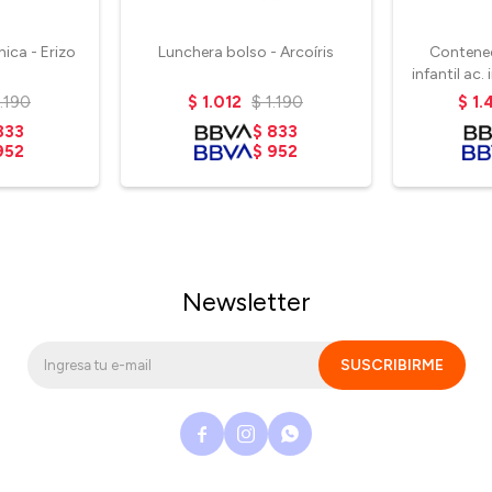
hica - Erizo
Lunchera bolso - Arcoíris
Contened
infantil ac.
1.190
$
1.012
$
1.190
$
1.
833
$
833
952
$
952
Newsletter
SUSCRIBIRME


