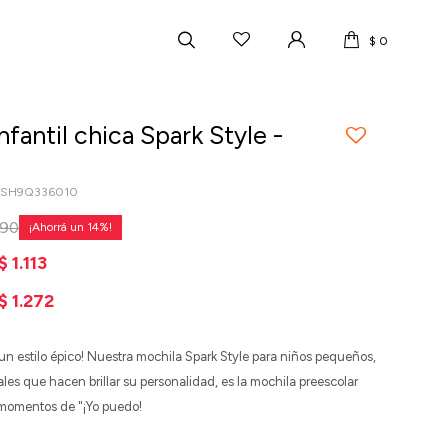
$
0
nfantil chica Spark Style -
HSH9Q336010
590
14
$
1.113
$
1.272
 un estilo épico! Nuestra mochila Spark Style para niños pequeños,
les que hacen brillar su personalidad, es la mochila preescolar
 momentos de "¡Yo puedo!