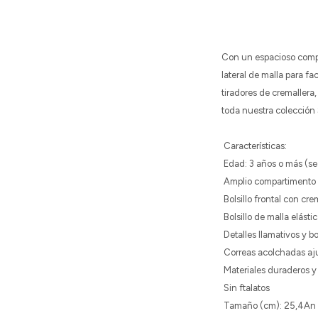
Con un espacioso compar
lateral de malla para fa
tiradores de cremallera
toda nuestra colección 
Características:
Edad: 3 años o más (se 
Amplio compartimento p
Bolsillo frontal con cre
Bolsillo de malla elástic
Detalles llamativos y bo
Correas acolchadas aju
Materiales duraderos y 
Sin ftalatos
Tamaño (cm): 25,4An x