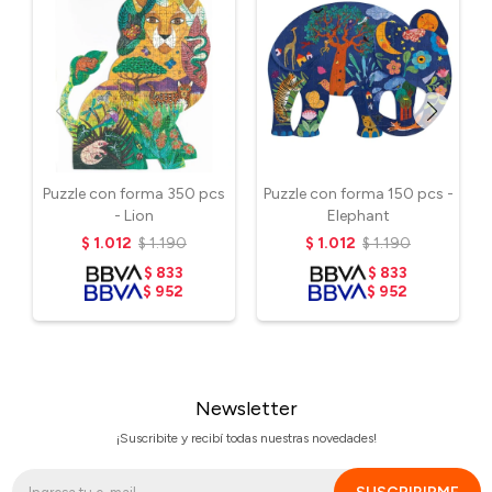
Puzzle con forma 350 pcs
Puzzle con forma 150 pcs -
- Lion
Elephant
$
1.012
$
1.190
$
1.012
$
1.190
$
833
$
833
$
952
$
952
Newsletter
¡Suscribite y recibí todas nuestras novedades!