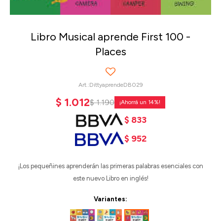
Libro Musical aprende First 100 -
Places
DittyaprendeDB029
$
1.012
$
1.190
14
$
833
$
952
¡Los pequeñines aprenderán las primeras palabras esenciales con
este nuevo Libro en inglés!
Variantes: