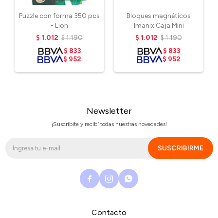
Puzzle con forma 350 pcs
Bloques magnéticos
- Lion
Imanix Caja Mini
$
1.012
$
1.190
$
1.012
$
1.190
$
833
$
833
$
952
$
952
Newsletter
¡Suscribite y recibí todas nuestras novedades!
SUSCRIBIRME



Contacto