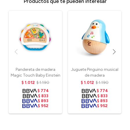
Productos que te pueden interesar
Pandereta de madera
Juguete Pinguino musical
Magic Touch Baby Einstein
de madera
$
1.012
$
1.190
$
1.012
$
1.190
$
774
$
774
$
833
$
833
$
893
$
893
$
952
$
952