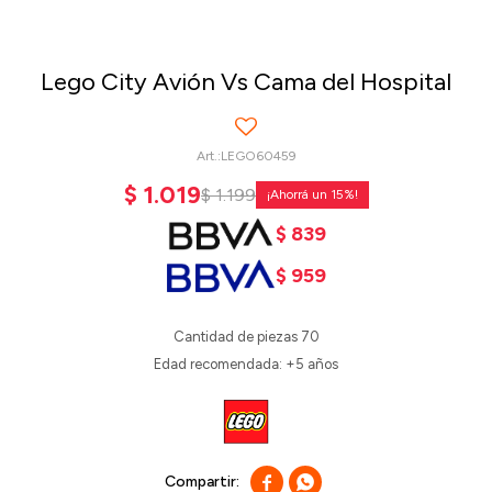
Lego City Avión Vs Cama del Hospital
LEGO60459
$
1.019
$
1.199
15
$
839
$
959
Cantidad de piezas 70
Edad recomendada: +5 años

