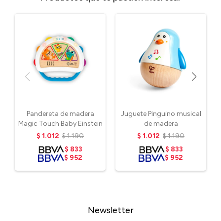
Pandereta de madera
Juguete Pinguino musical
Magic Touch Baby Einstein
de madera
$
1.012
$
1.190
$
1.012
$
1.190
$
833
$
833
$
952
$
952
Newsletter