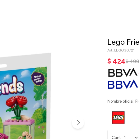
Lego Fri
LEGO30721
$
424
$
49
Nombre oficial: F
1