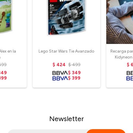
lex en la
Lego Star Wars Tie Avanzado
Recarga par
a
Kidyneon
499
$
424
$
499
$
349
$
349
399
$
399
Newsletter