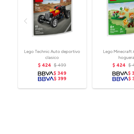
Lego Technic Auto deportivo
Lego Minecraft A
clasico
hoguer
$
424
$
499
$
424
$
$
349
$
$
399
$