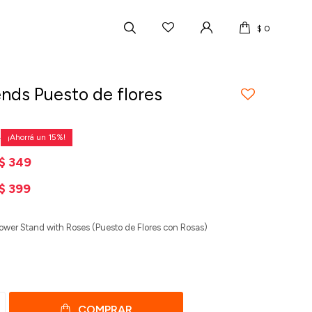
$
0
ends Puesto de flores
9
15
$
349
$
399
lower Stand with Roses (Puesto de Flores con Rosas)
COMPRAR