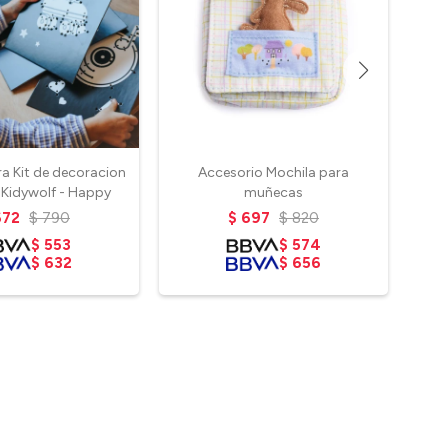
a Kit de decoracion
Accesorio Mochila para
B
 Kidywolf - Happy
muñecas
672
$
790
$
697
$
820
$
553
$
574
$
632
$
656