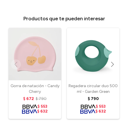
Productos que te pueden interesar
Gorra de natación - Candy
Regadera circular duo 500
Cherry
ml - Garden Green
$
672
$
790
$
790
$
553
$
553
$
632
$
632