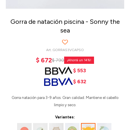
Gorra de natación piscina - Sonny the
sea
GORRAS3VCAPSO
$
672
$
790
14
$
553
$
632
Gorra natación para 3-9 años. Gran calidad. Mantiene el cabello
limpio y seco.
Variantes: